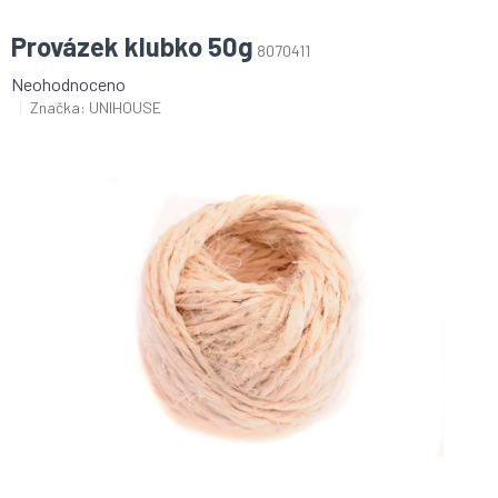
Provázek klubko 50g
8070411
Průměrné
Neohodnoceno
hodnocení
Značka:
UNIHOUSE
produktu
je
0,0
z
5
hvězdiček.