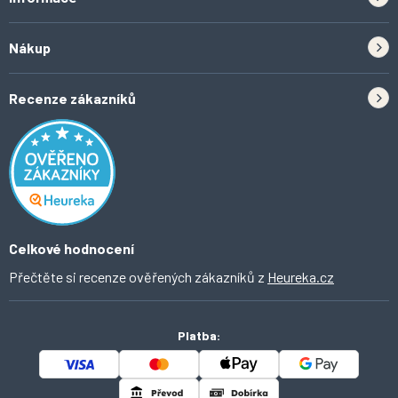
Zpětný odběr elektrozařízení a baterií
Nákup
Kontakt
Doprava
Tipy do kuchyně
Recenze zákazníků
Odstoupení od smlouvy
Inspirace a trendy
Obchodní podmínky
Domácí vychytávky
Ochrana osobních údajů
O Ahomi
Celkové hodnocení
Přečtěte si recenze ověřených zákazníků z
Heureka.cz
Platba: