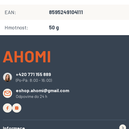
EAN
:
8595249104111
Hmotnost
:
50 g
Z
á
p
a
t
í
+420 771 155 889
(Po-Pá: 8:00 - 16:00)
eshop.ahomi@gmail.com
Odpovíme do 24 h
Informace