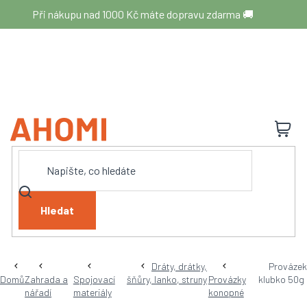
Přejít
Při nákupu nad 1000 Kč máte dopravu zdarma 🚚
na
obsah
N
K
Hledat
Dráty, drátky,
Provázek
Domů
Zahrada a
Spojovací
šňůry, lanko, struny
Provázky
klubko 50g
nářadí
materiály
konopné