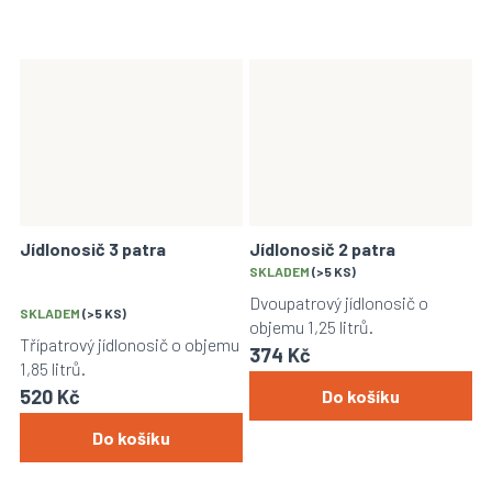
Jídlonosič 3 patra
Jídlonosič 2 patra
Průměrné
SKLADEM
(>5 KS)
hodnocení
Dvoupatrový jídlonosič o
SKLADEM
(>5 KS)
produktu
objemu 1,25 litrů.
je
Třípatrový jídlonosič o objemu
374 Kč
5,0
1,85 litrů.
z
520 Kč
Do košíku
5
hvězdiček.
Do košíku