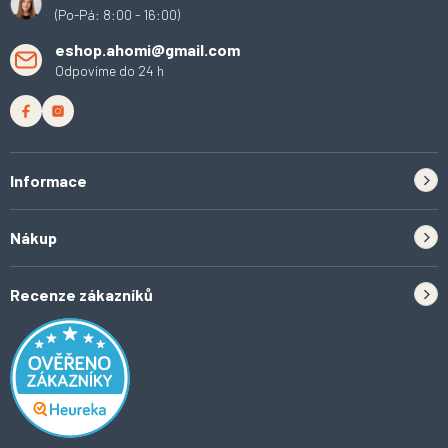
ý
(Po-Pá: 8:00 - 16:00)
p
i
eshop.ahomi@gmail.com
s
Odpovíme do 24 h
u
Informace
Zpětný odběr elektrozařízení a baterií
Nákup
Kontakt
Doprava
Tipy do kuchyně
Recenze zákazníků
Odstoupení od smlouvy
Inspirace a trendy
Obchodní podmínky
Domácí vychytávky
Ochrana osobních údajů
O Ahomi