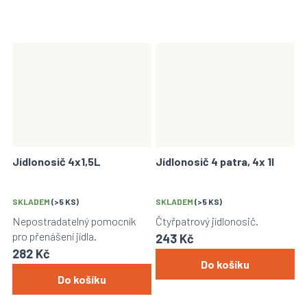
Jídlonosič 4x1,5L
Jídlonosič 4 patra, 4x 1l
SKLADEM
(>5 KS)
SKLADEM
(>5 KS)
Nepostradatelný pomocník
Čtyřpatrový jídlonosič.
pro přenášení jídla.
243 Kč
282 Kč
Do košíku
Do košíku