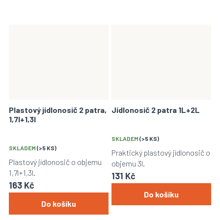
Plastový jídlonosič 2 patra,
Jídlonosič 2 patra 1L+2L
1,7l+1,3l
SKLADEM
(>5 KS)
SKLADEM
(>5 KS)
Praktický plastový jídlonosič o
Plastový jídlonosič o objemu
objemu 3l.
1,7l+1,3l.
131 Kč
163 Kč
Do košíku
Do košíku