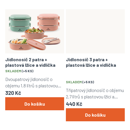
Jídlonosič 2 patra +
Jídlonosič 3 patra +
plastová lžíce a vidlička
plastová lžíce a vidlička
Průměrné
SKLADEM
(>5 KS)
hodnocení
Dvoupatrový jídlonosič o
produktu
SKLADEM
(>5 KS)
objemu 1,8 litrů s plastovou
je
Třípatrový jídlonosič o objemu
lžící a vidličkou.
320 Kč
5,0
2,7 litrů s plastovou lžící a
z
vidličkou.
440 Kč
Do košíku
5
hvězdiček.
Do košíku