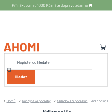
Přejít
Při nákupu nad 1000 Kč máte dopravu zdarma 🚚
na
obsah
N
K
Hledat
Domů
Kuchyňské potřeby
Skladování potravin
Jídlonosiče