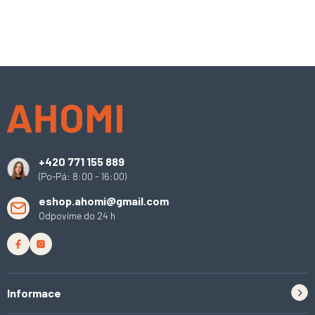
Z
á
p
a
t
í
+420 771 155 889
(Po-Pá: 8:00 - 16:00)
eshop.ahomi@gmail.com
Odpovíme do 24 h
Informace