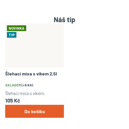
Náš tip
NOVINKA
TIP
Šlehací mísa s víkem 2,5l
Průměrné
hodnocení
SKLADEM
(>5 KS)
produktu
Šlehací mísa s víkem.
je
105 Kč
5,0
z
Do košíku
5
hvězdiček.