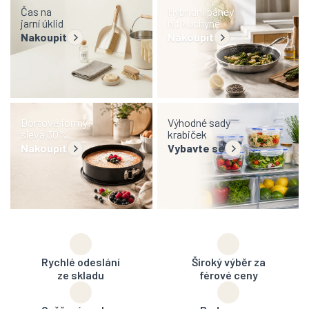
Čas na
Hybridní pánev
jarní úklid
hit kuchyně
Nakoupit
Nakoupit
Dortové formy:
Výhodné sady
sleva 30%.
krabiček
Nakoupit
Vybavte se
Rychlé odeslání
Široký výběr za
ze skladu
férové ceny