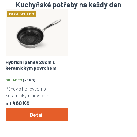
Kuchyňské potřeby na každý den
BESTSELLER
Hybridní pánev 28cm s
keramickým povrchem
Průměrné
hodnocení
SKLADEM
(>5 KS)
produktu
Pánev s honeycomb
je
keramickým povrchem.
4,9
460 Kč
z
od
5
Detail
hvězdiček.