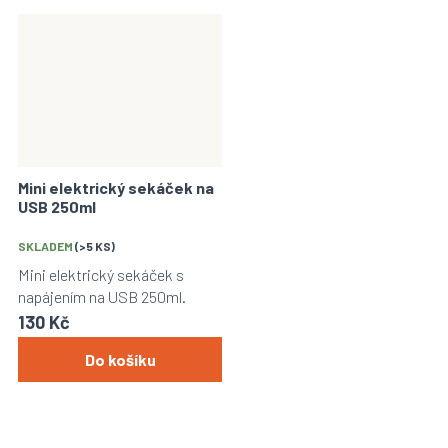
Mini elektrický sekáček na
USB 250ml
Průměrné
hodnocení
SKLADEM
(>5 KS)
produktu
Mini elektrický sekáček s
je
napájením na USB 250ml.
5,0
130 Kč
z
5
Do košíku
hvězdiček.