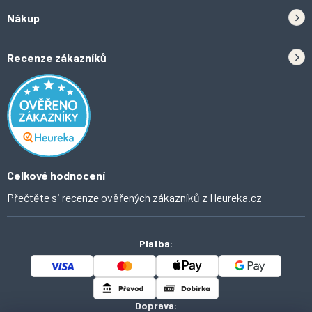
Zpětný odběr elektrozařízení a baterií
Nákup
Kontakt
Doprava
Tipy do kuchyně
Recenze zákazníků
Odstoupení od smlouvy
Inspirace a trendy
Obchodní podmínky
Domácí vychytávky
Ochrana osobních údajů
O Ahomi
Celkové hodnocení
Přečtěte si recenze ověřených zákazníků z
Heureka.cz
Platba:
Doprava: