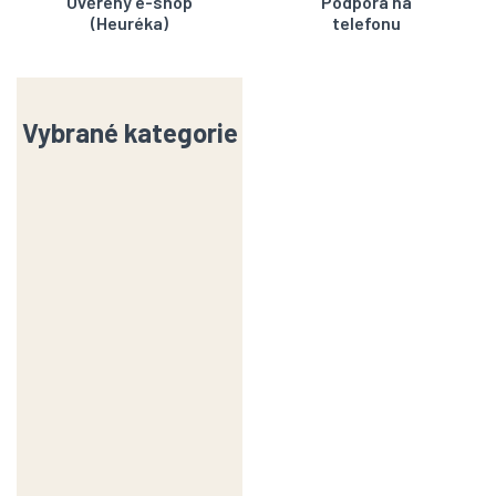
Ověřený e-shop
Podpora na
(Heuréka)
telefonu
Vybrané kategorie
Hrnky
Pečení