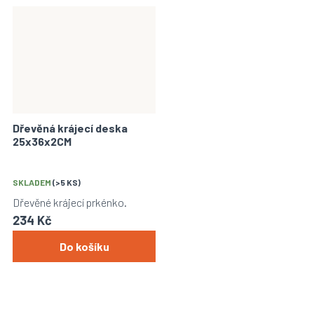
Dřevěná krájecí deska
25x36x2CM
SKLADEM
(>5 KS)
Dřevěné krájecí prkénko.
234 Kč
Do košíku