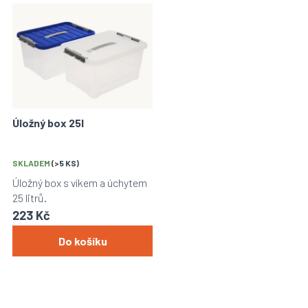
Úložný box 25l
SKLADEM
(>5 KS)
Úložný box s víkem a úchytem
25 litrů.
223 Kč
Do košíku