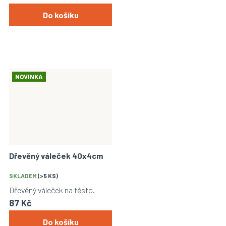
Do košíku
NOVINKA
Dřevěný váleček 40x4cm
Průměrné
hodnocení
SKLADEM
(>5 KS)
produktu
Dřevěný váleček na těsto.
je
87 Kč
5,0
z
Do košíku
5