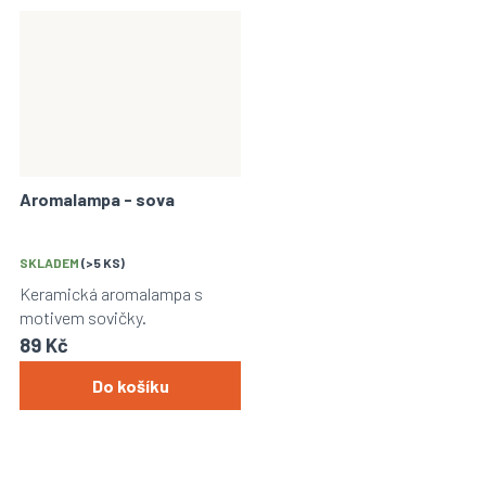
Aromalampa - sova
SKLADEM
(>5 KS)
Keramická aromalampa s
motivem sovičky.
89 Kč
Do košíku