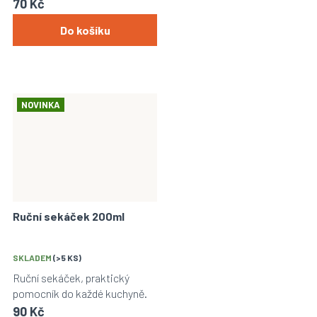
70 Kč
Do košíku
NOVINKA
Ruční sekáček 200ml
SKLADEM
(>5 KS)
Ruční sekáček, praktický
pomocník do každé kuchyně.
90 Kč