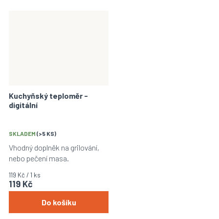
Kuchyňský teploměr -
digitální
SKLADEM
(>5 KS)
Vhodný doplněk na grilování,
nebo pečení masa.
Měrná
119 Kč / 1 ks
119 Kč
cena:
Do košíku