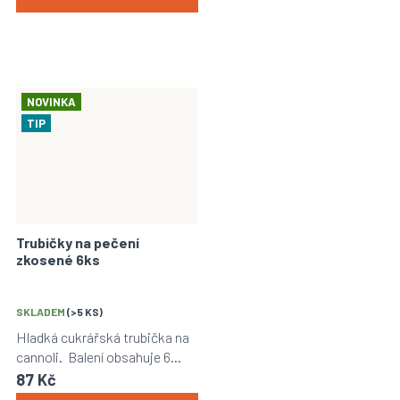
hvězdiček.
NOVINKA
TIP
Trubičky na pečení
zkosené 6ks
SKLADEM
(>5 KS)
Hladká cukrářská trubička na
cannoli. Balení obsahuje 6
kusů trubiček.
87 Kč