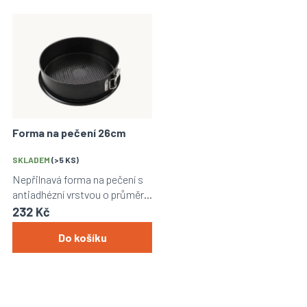
Forma na pečení 26cm
Průměrné
hodnocení
SKLADEM
(>5 KS)
produktu
Nepřilnavá forma na pečení s
je
antiadhézní vrstvou o průměru
5,0
26cm.
232 Kč
z
5
Do košíku
hvězdiček.