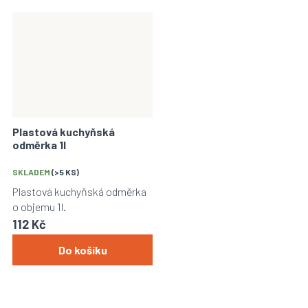
Plastová kuchyňská
odměrka 1l
Průměrné
hodnocení
SKLADEM
(>5 KS)
produktu
Plastová kuchyňská odměrka
je
o objemu 1l.
5,0
112 Kč
z
5
Do košíku
hvězdiček.