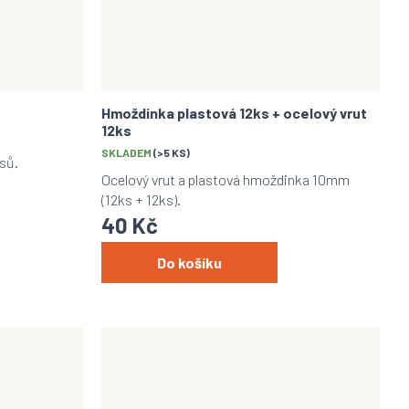
Hmoždinka plastová 12ks + ocelový vrut
12ks
SKLADEM
(>5 KS)
sů.
Ocelový vrut a plastová hmoždinka 10mm
(12ks + 12ks).
40 Kč
Do košíku