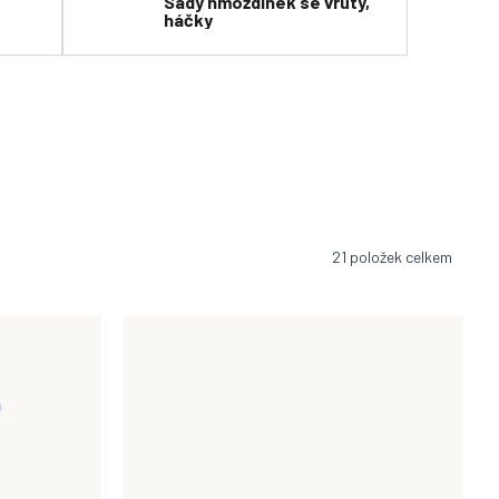
Sady hmoždinek se vruty,
háčky
21
položek celkem