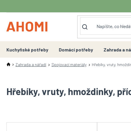
Přejít
na
obsah
Kuchyňské potřeby
Domácí potřeby
Zahrada a ná
Zahrada a nářadí
Spojovací materiály
Hřebíky, vruty, hmoždi
Hřebíky, vruty, hmoždinky, pří