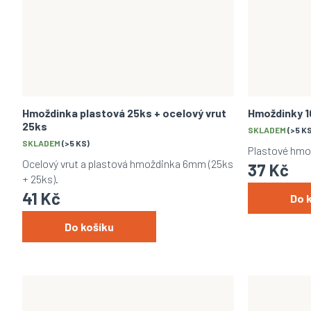
Hmoždinka plastová 25ks + ocelový vrut
Hmoždinky 
25ks
SKLADEM
(>5 K
SKLADEM
(>5 KS)
Plastové hmo
Ocelový vrut a plastová hmoždinka 6mm (25ks
37 Kč
+ 25ks).
41 Kč
Do 
Do košíku