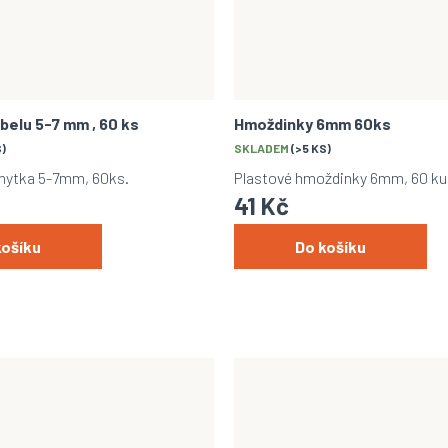
belu 5-7 mm , 60 ks
Hmoždinky 6mm 60ks
S)
SKLADEM
(>5 KS)
chytka 5-7mm, 60ks.
Plastové hmoždinky 6mm, 60 ku
41 Kč
košíku
Do košíku