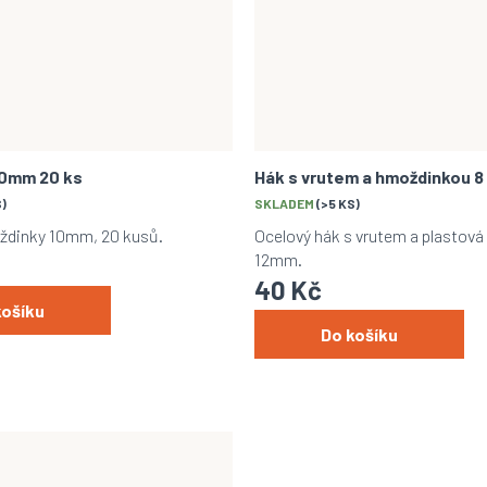
10mm 20 ks
Hák s vrutem a hmoždinkou 8
S)
SKLADEM
(>5 KS)
ždinky 10mm, 20 kusů.
Ocelový hák s vrutem a plastov
12mm.
40 Kč
košíku
Do košíku