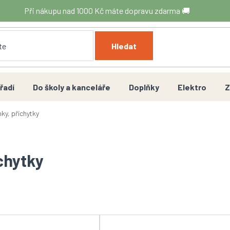
Při nákupu nad 1000 Kč máte dopravu zdarma 🚚
Hledat
řadí
Do školy a kanceláře
Doplňky
Elektro
Z
nky, příchytky
chytky