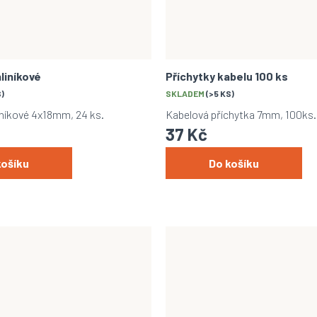
hliníkové
Příchytky kabelu 100 ks
S)
SKLADEM
(>5 KS)
liníkové 4x18mm, 24 ks.
Kabelová příchytka 7mm, 100ks.
37 Kč
košíku
Do košíku