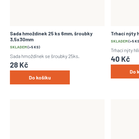
Sada hmoždinek 25 ks 6mm, šroubky
Trhací nýty 
3,5x30mm
SKLADEM
(>5 K
SKLADEM
(>5 KS)
Trhací nýty h
Sada hmoždinek se šroubky 25ks.
40 Kč
28 Kč
Do 
Do košíku