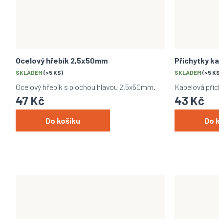
Ocelový hřebík 2,5x50mm
Příchytky ka
SKLADEM
(>5 KS)
SKLADEM
(>5 K
Ocelový hřebík s plochou hlavou 2,5x50mm.
Kabelová pří
47 Kč
43 Kč
Do košíku
Do 