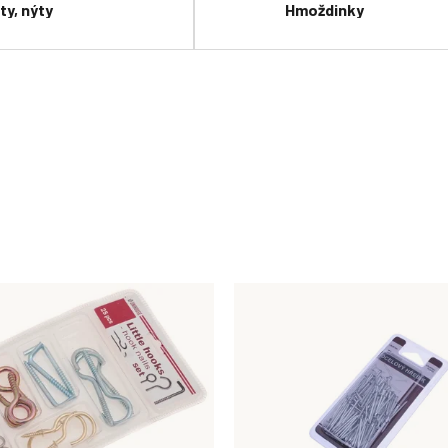
ty, nýty
Hmoždinky