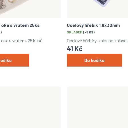
 oka s vrutem 25ks
Ocelový hřebík 1,8x30mm
S)
SKLADEM
(>5 KS)
 oka s vrutem, 25 kusů.
Ocelové hřebíky s plochou hlav
41 Kč
košíku
Do košíku