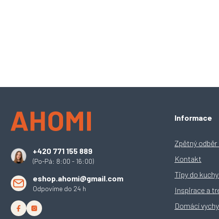
Z
Informace
á
p
a
Zpětný odběr e
+420 771 155 889
t
Kontakt
(Po-Pá: 8:00 - 16:00)
í
Tipy do kuch
eshop.ahomi@gmail.com
Odpovíme do 24 h
Inspirace a t
Domácí vychy