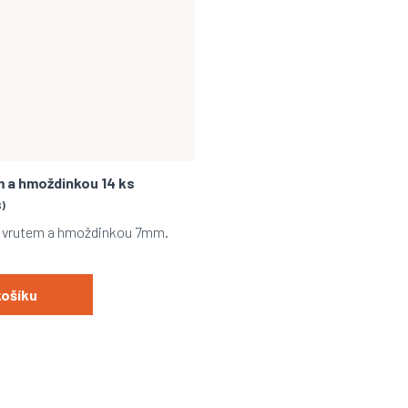
m a hmoždinkou 14 ks
S)
s vrutem a hmoždinkou 7mm.
košíku