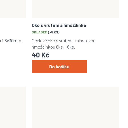
Oko s vrutem a hmoždinka
SKLADEM
(>5 KS)
ou 1,8x30mm.
Ocelové oko s vrutem a plastovou
hmoždinkou 6ks + 6ks.
40 Kč
Do košíku