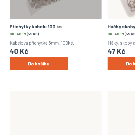
k
d
t
u
ů
k
t
Příchytky kabelu 100 ks
Háčky skoby
ů
SKLADEM
(>5 KS)
SKLADEM
(>5 K
Kabelová příchytka 8mm, 100ks.
Háky, skoby a
40 Kč
47 Kč
Do košíku
Do 