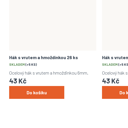
Hák s vrutem a hmoždinkou 26 ks
Hák s vrute
SKLADEM
(>5 KS)
SKLADEM
(>5 K
Ocelový hák s vrutem a hmoždinkou 6mm.
Ocelový hák 
43 Kč
43 Kč
Do košíku
Do 