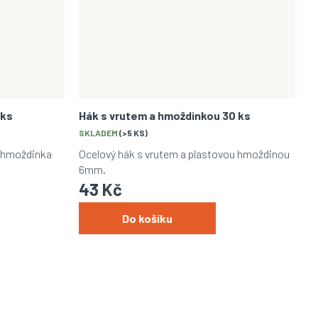
 ks
Hák s vrutem a hmoždinkou 30 ks
SKLADEM
(>5 KS)
á hmoždinka
Ocelový hák s vrutem a plastovou hmoždinou
6mm.
43 Kč
Do košíku