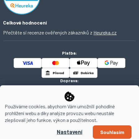
Celkové hodnocení
Přečtěte si recenze ověřených zákazníků z
Heureka.cz
Platba:
Doprava:
Používáme cookies, abychom Vám umožnili pohodlné
prohlížení webu a díky analýze provozu webu neustále
Copyright 2026
AHOMI
. Všechna práva vyhrazena.
zlepšovali jeho funkce, výkon a použitelnost.
Nastavení
Souhlasím
Vytvořil Shoptet