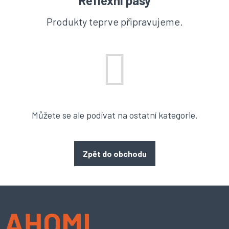
Reflexní pásy
Produkty teprve připravujeme.
Můžete se ale podívat na ostatní kategorie.
Zpět do obchodu
Z
á
p
a