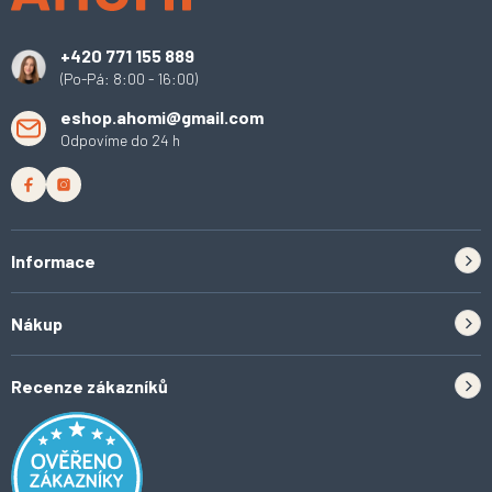
t
í
+420 771 155 889
(Po-Pá: 8:00 - 16:00)
eshop.ahomi@gmail.com
Odpovíme do 24 h
Informace
Zpětný odběr elektrozařízení a baterií
Nákup
Kontakt
Doprava
Tipy do kuchyně
Recenze zákazníků
Odstoupení od smlouvy
Inspirace a trendy
Obchodní podmínky
Domácí vychytávky
Ochrana osobních údajů
O Ahomi