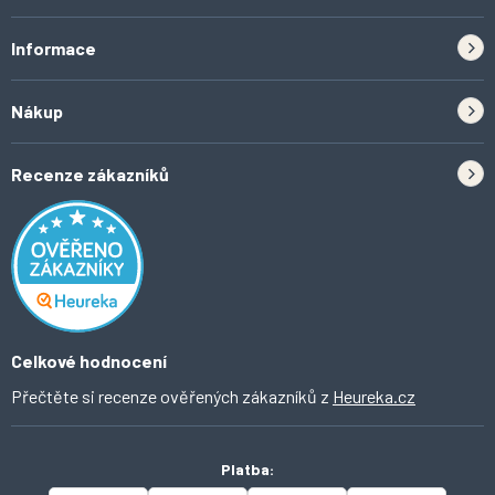
s
u
Informace
Zpětný odběr elektrozařízení a baterií
Nákup
Kontakt
Doprava
Tipy do kuchyně
Recenze zákazníků
Odstoupení od smlouvy
Inspirace a trendy
Obchodní podmínky
Domácí vychytávky
Ochrana osobních údajů
O Ahomi
Celkové hodnocení
Přečtěte si recenze ověřených zákazníků z
Heureka.cz
Platba: