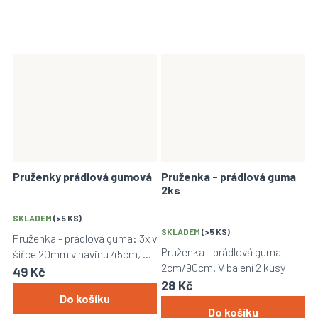
Pruženky prádlová gumová
Pruženka - prádlová guma
2ks
SKLADEM
(>5 KS)
SKLADEM
(>5 KS)
Pruženka - prádlová guma: 3x v
Pruženka - prádlová guma
šířce 20mm v návinu 45cm, 4x
2cm/90cm. V balení 2 kusy
v šířce 7mm v návinu 65cm.
49 Kč
28 Kč
Do košíku
Do košíku