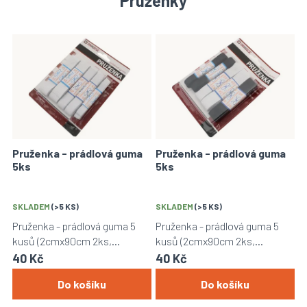
Pruženky
V
ý
p
i
s
p
r
o
Pruženka - prádlová guma
Pruženka - prádlová guma
d
5ks
5ks
u
k
t
SKLADEM
(>5 KS)
SKLADEM
(>5 KS)
ů
Pruženka - prádlová guma 5
Pruženka - prádlová guma 5
kusů (2cmx90cm 2ks,
kusů (2cmx90cm 2ks,
1,5cmx90cm 2ks, 1,2cmx90cm
1,5cmx90cm 1ks, 1,2cmx90cm
40 Kč
40 Kč
1ks).
2ks).
Do košíku
Do košíku