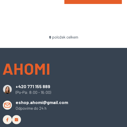
6
položek celkem
O
v
l
Z
á
á
d
p
a
a
c
t
í
í
p
+420 771 155 889
r
(Po-Pá: 8:00 - 16:00)
v
k
eshop.ahomi@gmail.com
y
Odpovíme do 24 h
v
ý
p
i