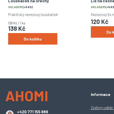
Louskáček na ořechy
Lis na česn
SKLADEM
(>5 KS)
SKLADEM
(>5 K
Praktický nerezový louskáček
Nerezový lis 
120 Kč
Měrná
138 Kč / 1 ks
138 Kč
cena:
Do 
Do košíku
Z
Informace
á
p
a
Zpětný odběr e
+420 771 155 889
t