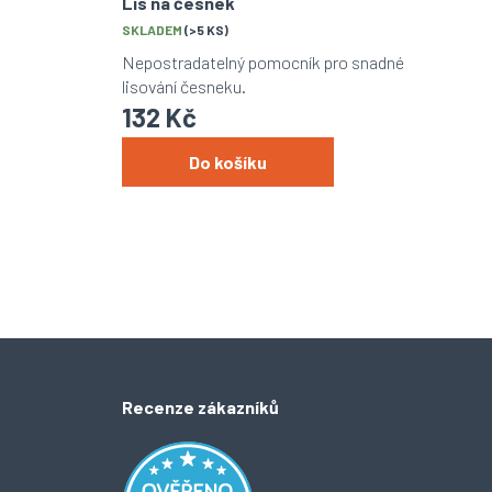
Lis na česnek
SKLADEM
(>5 KS)
Nepostradatelný pomocník pro snadné
lisování česneku.
132 Kč
Do košíku
Recenze zákazníků