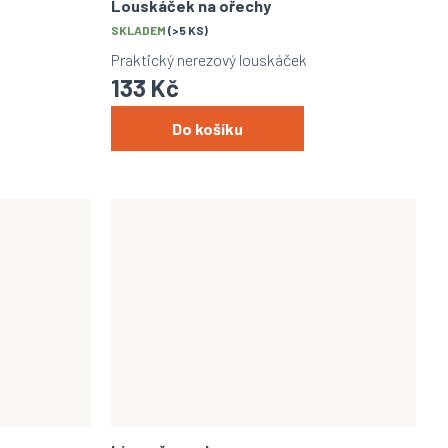
Louskáček na ořechy
SKLADEM
(>5 KS)
Praktický nerezový louskáček
133 Kč
Do košíku