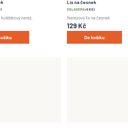
ek
Lis na česnek
S)
SKLADEM
(>5 KS)
 kolébkový nerez.
Nerezový lis na česnek
129 Kč
košíku
Do košíku