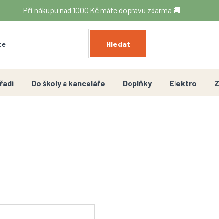
Při nákupu nad 1000 Kč máte dopravu zdarma 🚚
Hledat
řadí
Do školy a kanceláře
Doplňky
Elektro
Z