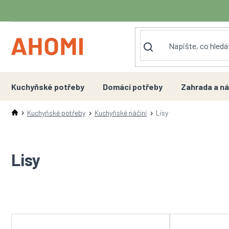
Přejít
na
obsah
Kuchyňské potřeby
Domácí potřeby
Zahrada a ná
Kuchyňské potřeby
Kuchyňské náčiní
Lisy
Lisy