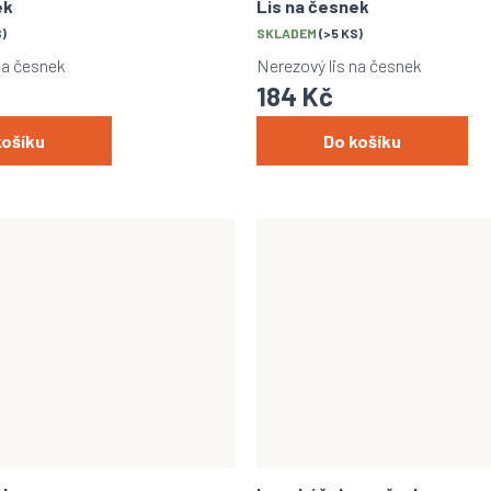
ek
Lis na česnek
S)
SKLADEM
(>5 KS)
na česnek
Nerezový lis na česnek
184 Kč
košíku
Do košíku