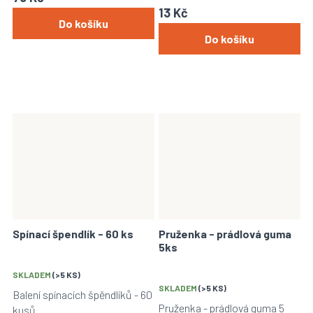
13 Kč
Do košíku
Do košíku
Spínací špendlík - 60 ks
Pruženka - prádlová guma
5ks
SKLADEM
(>5 KS)
SKLADEM
(>5 KS)
Balení spínacích špěndlíků - 60
Pruženka - prádlová guma 5
kusů.