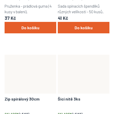
Pruženka - prádlová guma (4
Sada spínacích špendlíků
kusy v balení).
různých velikostí - 50 kusů.
37 Kč
41 Kč
Do košíku
Do košíku
Zip spirálový 30cm
Šicí nitě 3ks
SKLADEM
(>5 KS)
SKLADEM
(>5 KS)