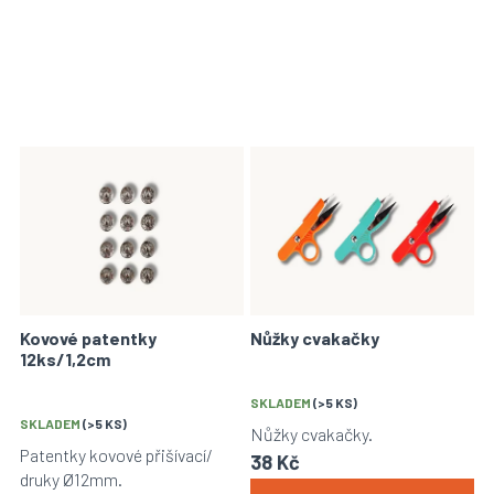
V
ý
p
i
s
p
r
o
Kovové patentky
Nůžky cvakačky
d
12ks/1,2cm
u
k
SKLADEM
(>5 KS)
t
SKLADEM
(>5 KS)
Nůžky cvakačky.
ů
Patentky kovové přišívací/
38 Kč
druky Ø12mm.