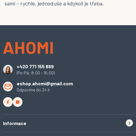
sami – rychle, jednoduše a kdykoli je třeba.
Z
á
p
a
t
í
+420 771 155 889
(Po-Pá: 8:00 - 16:00)
eshop.ahomi@gmail.com
Odpovíme do 24 h
Informace