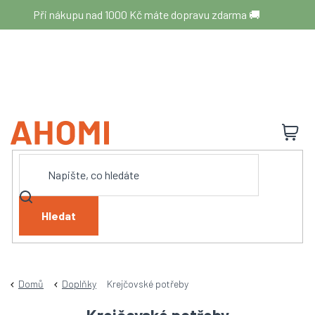
Přejít
Při nákupu nad 1000 Kč máte dopravu zdarma 🚚
na
obsah
N
K
Hledat
Domů
Doplňky
Krejčovské potřeby