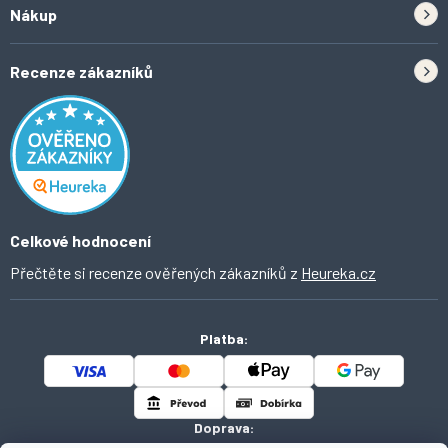
Zpětný odběr elektrozařízení a baterií
Nákup
Kontakt
Doprava
Tipy do kuchyně
Recenze zákazníků
Odstoupení od smlouvy
Inspirace a trendy
Obchodní podmínky
Domácí vychytávky
Ochrana osobních údajů
O Ahomi
Celkové hodnocení
Přečtěte si recenze ověřených zákazníků z
Heureka.cz
Platba:
Doprava: