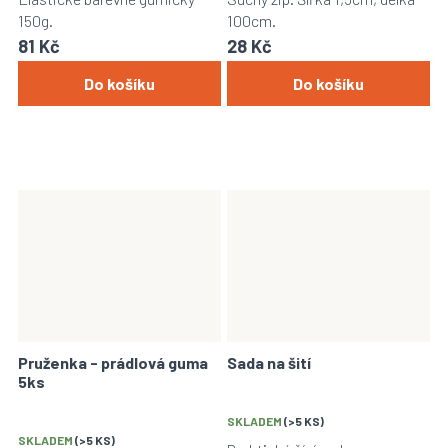
150g.
100cm.
81 Kč
28 Kč
Do košíku
Do košíku
Pruženka - prádlová guma
Sada na šití
5ks
SKLADEM
(>5 KS)
SKLADEM
(>5 KS)