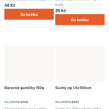
kusů.
46 Kč
35 Kč
Do košíku
Do košíku
Barevné gumičky 150g
Suchý zip 1,5x100cm
SKLADEM
(>5 KS)
SKLADEM
(>5 KS)
Elastické barevné gumičky
Suchý zip. Šířka 1,5cm, délka