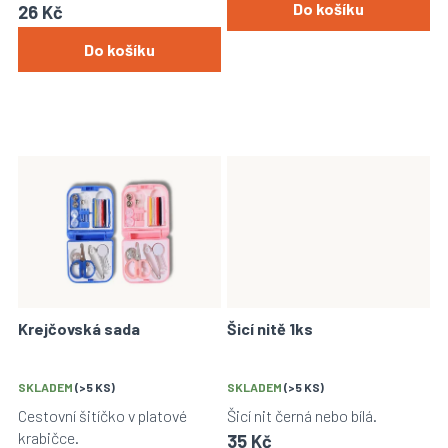
Do košíku
26 Kč
Do košíku
Krejčovská sada
Šicí nitě 1ks
SKLADEM
(>5 KS)
SKLADEM
(>5 KS)
Cestovní šitíčko v platové
Šicí nit černá nebo bílá.
krabičce.
35 Kč