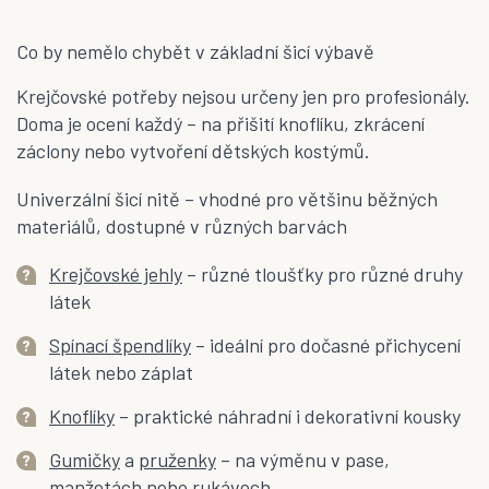
í
p
r
Co by nemělo chybět v základní šicí výbavě
v
k
Krejčovské potřeby nejsou určeny jen pro profesionály.
y
Doma je ocení každý – na přišití knoflíku, zkrácení
v
ý
záclony nebo vytvoření dětských kostýmů.
p
i
Univerzální šicí nitě – vhodné pro většinu běžných
s
materiálů, dostupné v různých barvách
u
Krejčovské jehly
– různé tloušťky pro různé druhy
látek
Spínací špendlíky
– ideální pro dočasné přichycení
látek nebo záplat
Knoflíky
– praktické náhradní i dekorativní kousky
Gumičky
a
pruženky
– na výměnu v pase,
manžetách nebo rukávech