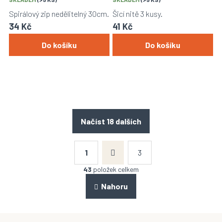
Spirálový zip nedělitelný 30cm.
Šicí nitě 3 kusy.
34 Kč
41 Kč
Do košíku
Do košíku
Načíst 18 dalších
S
t
1
3
r
O
á
v
43
položek celkem
n
l
k
á
Nahoru
o
d
v
a
á
n
c
í