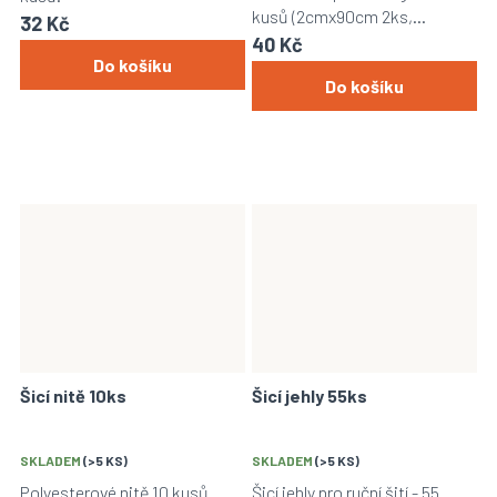
kusů (2cmx90cm 2ks,
32 Kč
1,5cmx90cm 2ks, 1,2cmx90cm
40 Kč
Do košíku
1ks).
Do košíku
Šicí nitě 10ks
Šicí jehly 55ks
SKLADEM
(>5 KS)
SKLADEM
(>5 KS)
Polyesterové nitě 10 kusů.
Šicí jehly pro ruční šití - 55