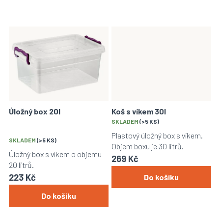
Úložný box 20l
Koš s víkem 30l
Průměrné
SKLADEM
(>5 KS)
hodnocení
Plastový úložný box s víkem.
SKLADEM
(>5 KS)
produktu
Objem boxu je 30 litrů.
je
Úložný box s víkem o objemu
269 Kč
5,0
20 litrů.
z
223 Kč
Do košíku
5
hvězdiček.
Do košíku