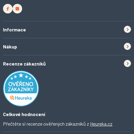
u
Informace
Zpětný odběr elektrozařízení a baterií
Nákup
Kontakt
Doprava
Tipy do kuchyně
Recenze zákazníků
Odstoupení od smlouvy
Inspirace a trendy
Obchodní podmínky
Domácí vychytávky
Ochrana osobních údajů
O Ahomi
Celkové hodnocení
Přečtěte si recenze ověřených zákazníků z
Heureka.cz