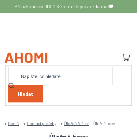
Přejít
Při nákupu nad 1000 Kč máte dopravu zdarma 🚚
na
obsah
N
K
Hledat
Domů
Domácí potřeby
Úložná řešení
Úložné boxy