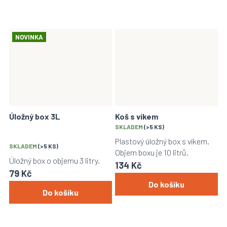
NOVINKA
Úložný box 3L
Koš s víkem
Průměrné
SKLADEM
(>5 KS)
hodnocení
Plastový úložný box s víkem.
SKLADEM
(>5 KS)
produktu
Objem boxu je 10 litrů.
je
Úložný box o objemu 3 litry.
134 Kč
5,0
79 Kč
z
Do košíku
5
Do košíku
hvězdiček.