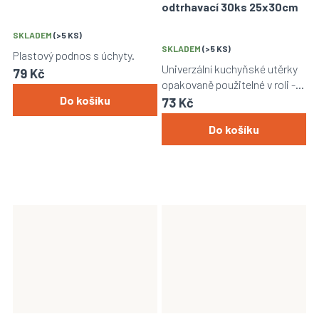
odtrhavací 30ks 25x30cm
SKLADEM
(>5 KS)
SKLADEM
(>5 KS)
Plastový podnos s úchyty.
Univerzální kuchyňské utěrky
79 Kč
opakovaně použitelné v roli -
Do košíku
role obsahuje 30 kusů utěrek.
73 Kč
Do košíku