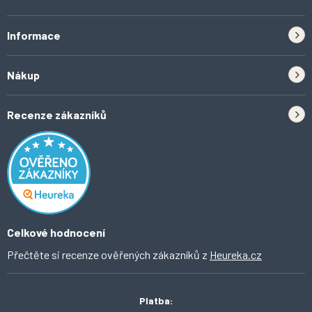
Informace
Zpětný odběr elektrozařízení a baterií
Nákup
Kontakt
Doprava
Tipy do kuchyně
Recenze zákazníků
Odstoupení od smlouvy
Inspirace a trendy
Obchodní podmínky
Domácí vychytávky
Ochrana osobních údajů
O Ahomi
Celkové hodnocení
Přečtěte si recenze ověřených zákazníků z
Heureka.cz
Platba: