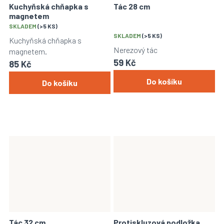
Kuchyňská chňapka s
Tác 28 cm
magnetem
Průměrné
SKLADEM
(>5 KS)
hodnocení
SKLADEM
(>5 KS)
Kuchyňská chňapka s
produktu
Nerezový tác
magnetem.
je
59 Kč
85 Kč
5,0
z
Do košíku
Do košíku
5
hvězdiček.
Tác 32 cm
Protiskluzová podložka