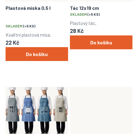
o
Plastová miska 0,5 l
Tác 12x19 cm
d
Průměrné
SKLADEM
(>5 KS)
u
hodnocení
Plastový tác.
k
SKLADEM
(>5 KS)
produktu
28 Kč
t
je
Kvalitní plastová mísa.
ů
4,0
22 Kč
Do košíku
z
5
Do košíku
hvězdiček.