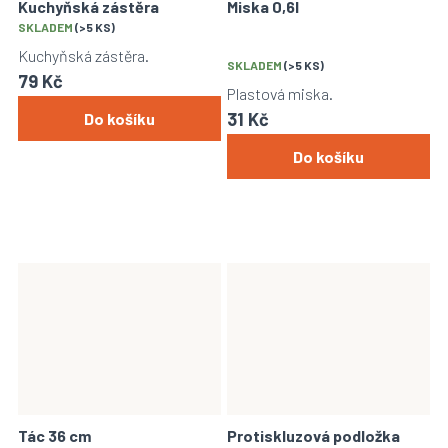
Kuchyňská zástěra
Miska 0,6l
Průměrné
SKLADEM
(>5 KS)
hodnocení
Kuchyňská zástěra.
produktu
SKLADEM
(>5 KS)
79 Kč
je
Plastová miska.
5,0
31 Kč
Do košíku
z
5
Do košíku
hvězdiček.
Tác 36 cm
Protiskluzová podložka