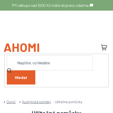
Přejít
Při nákupu nad 1000 Kč máte dopravu zdarma 🚚
na
obsah
N
K
Hledat
Domů
Kuchyňské potřeby
Užitečné pomůcky