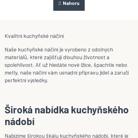
á
Nahoru
o
d
v
a
á
n
c
í
í
p
Kvalitní kuchyňské náčiní
r
v
Naše kuchyňské náčiní je vyrobeno z odolných
k
y
materiálů, které zajišťují dlouhou životnost a
v
spolehlivost. Ať už hledáte nové lžíce, špachtle nebo
ý
metly, naše náčiní vám usnadní přípravu jídel a zaručí
p
i
perfektní výsledky.
s
u
Široká nabídka kuchyňského
nádobí
Nabízíme širokou škálu kuchyňského nádobí, které je