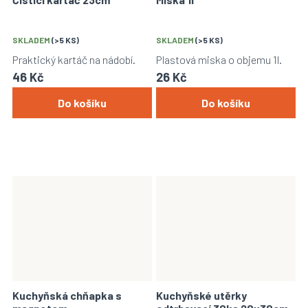
SKLADEM
(>5 KS)
SKLADEM
(>5 KS)
Praktický kartáč na nádobí.
Plastová miska o objemu 1l.
46 Kč
26 Kč
Do košíku
Do košíku
Kuchyňská chňapka s
Kuchyňské utěrky