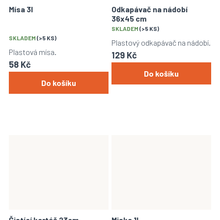
Mísa 3l
Odkapávač na nádobí
36x45 cm
Průměrné
SKLADEM
(>5 KS)
SKLADEM
(>5 KS)
hodnocení
Plastový odkapávač na nádobí.
produktu
Plastová mísa.
129 Kč
je
58 Kč
4,5
Do košíku
z
Do košíku
5
hvězdiček.
Čistící kartáč 23cm
Miska 1l