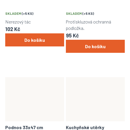
SKLADEM
(>5 KS)
SKLADEM
(>5 KS)
Nerezový tác
Protiskluzová ochranná
podložka.
102 Kč
95 Kč
Do košíku
Do košíku
Podnos 33x47 cm
Kuchyňské utěrky