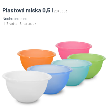
Plastová miska 0,5 l
2040603
Průměrné
Neohodnoceno
hodnocení
Značka:
Smartcook
produktu
je
0,0
z
5
hvězdiček.