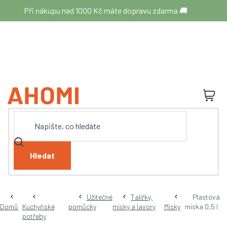
Přejít
Při nákupu nad 1000 Kč máte dopravu zdarma 🚚
na
obsah
N
K
Hledat
Užitečné
Talířky,
Plastová
Domů
Kuchyňské
pomůcky
misky a lavory
Misky
miska 0,5 l
potřeby