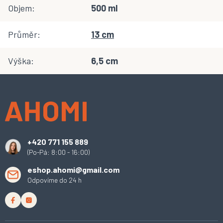
Objem
:
500 ml
Průměr
:
13 cm
Výška
:
6,5 cm
Z
á
p
a
t
í
+420 771 155 889
(Po-Pá: 8:00 - 16:00)
eshop.ahomi@gmail.com
Odpovíme do 24 h