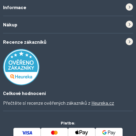
Informace
Zpětný odběr elektrozařízení a baterií
Nákup
Kontakt
Doprava
Tipy do kuchyně
Recenze zákazníků
Odstoupení od smlouvy
Inspirace a trendy
Obchodní podmínky
Domácí vychytávky
Ochrana osobních údajů
O Ahomi
Celkové hodnocení
Přečtěte si recenze ověřených zákazníků z
Heureka.cz
Platba: