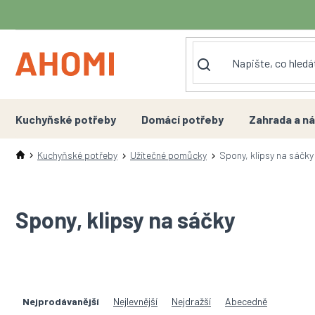
Přejít
na
obsah
Kuchyňské potřeby
Domácí potřeby
Zahrada a ná
Kuchyňské potřeby
Užitečné pomůcky
Spony, klipsy na sáčky
Spony, klipsy na sáčky
Ř
a
Nejprodávanější
Nejlevnější
Nejdražší
Abecedně