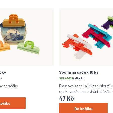
čky
Spona na sáček 10 ks
S)
SKLADEM
(>5 KS)
ny na sáčky
Plastová sponka (klipsa) slouží
opakovanému uzavírání sáčků a 
kusů.
47 Kč
košíku
Do košíku