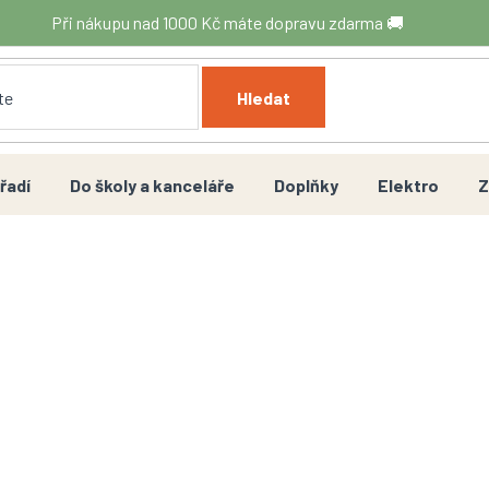
Při nákupu nad 1000 Kč máte dopravu zdarma 🚚
Hledat
řadí
Do školy a kanceláře
Doplňky
Elektro
Z