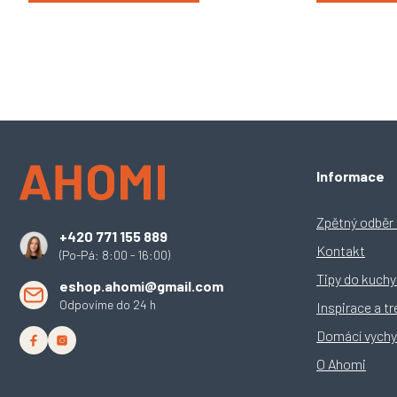
Z
Informace
á
p
a
Zpětný odběr e
+420 771 155 889
t
Kontakt
(Po-Pá: 8:00 - 16:00)
í
Tipy do kuch
eshop.ahomi@gmail.com
Odpovíme do 24 h
Inspirace a t
Domácí vychy
O Ahomi