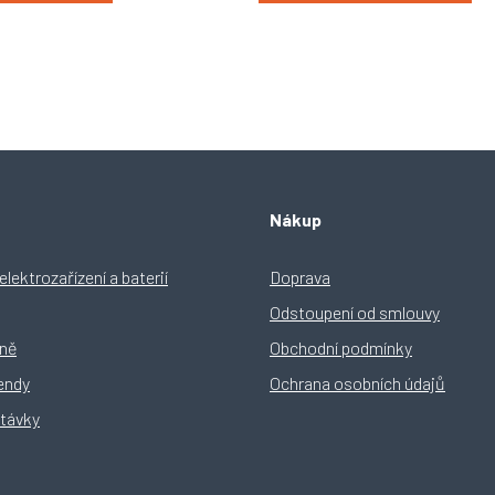
O
v
l
á
d
Nákup
a
c
í
lektrozařízení a baterií
Doprava
p
Odstoupení od smlouvy
r
v
yně
Obchodní podmínky
k
y
rendy
Ochrana osobních údajů
v
távky
ý
p
i
s