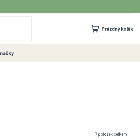
NÁKUPNÍ
Prázdný košík
KOŠÍK
načky
7
položek celkem