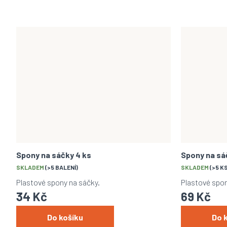
Spony na sáčky 4 ks
Spony na sá
SKLADEM
(>5 BALENÍ)
SKLADEM
(>5 K
Plastové spony na sáčky.
Plastové spo
34 Kč
69 Kč
Do košíku
Do 