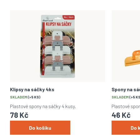
z
e
V
n
ý
í
p
p
i
r
s
o
p
d
r
u
o
k
d
t
u
ů
k
t
Klipsy na sáčky 4ks
Spony na sá
ů
SKLADEM
(>5 KS)
SKLADEM
(>5 K
Plastové spony na sáčky 4 kusy.
Plastové spo
78 Kč
46 Kč
Do košíku
Do 