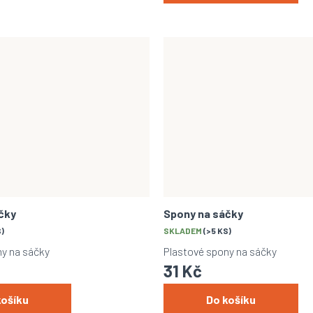
čky
Spony na sáčky
S)
SKLADEM
(>5 KS)
ny na sáčky
Plastové spony na sáčky
31 Kč
košíku
Do košíku