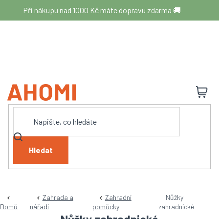
Přejít
Při nákupu nad 1000 Kč máte dopravu zdarma 🚚
na
obsah
N
K
Hledat
Zahrada a
Zahradní
Nůžky
Domů
nářadí
pomůcky
zahradnické