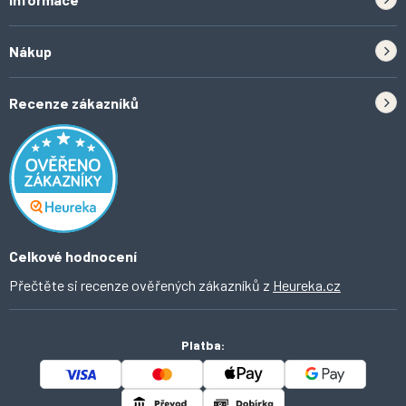
Zpětný odběr elektrozařízení a baterií
Nákup
Kontakt
Doprava
Tipy do kuchyně
Recenze zákazníků
Odstoupení od smlouvy
Inspirace a trendy
Obchodní podmínky
Domácí vychytávky
Ochrana osobních údajů
O Ahomi
Celkové hodnocení
Přečtěte si recenze ověřených zákazníků z
Heureka.cz
Platba: