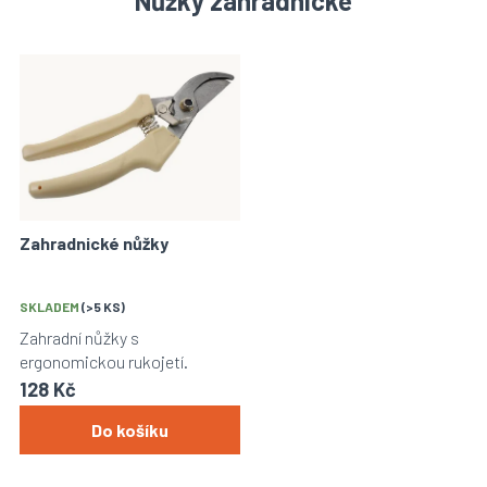
Nůžky zahradnické
V
ý
p
i
s
p
r
o
Zahradnické nůžky
d
u
k
SKLADEM
(>5 KS)
t
Zahradní nůžky s
ů
ergonomickou rukojetí.
128 Kč
Do košíku