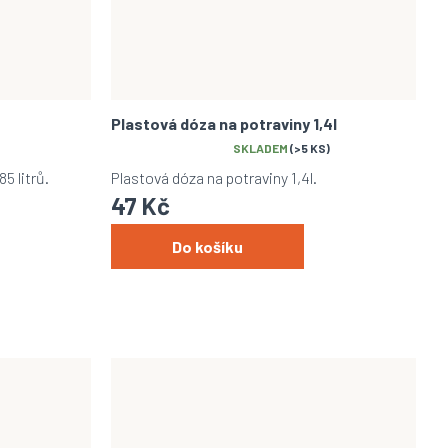
Plastová dóza na potraviny 1,4l
Průměrné
SKLADEM
(>5 KS)
hodnocení
5 litrů.
Plastová dóza na potraviny 1,4l.
produktu
47 Kč
je
5,0
z
Do košíku
5
hvězdiček.