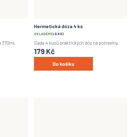
Hermetická dóza 4 ks
SKLADEM
(>5 KS)
u 370ml.
Sada 4 kusů praktických dóz na potraviny.
179 Kč
Do košíku