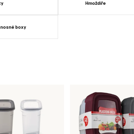
zy
Hmoždíře
enosné boxy