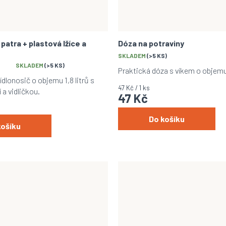
 patra + plastová lžíce a
Dóza na potraviny
SKLADEM
(>5 KS)
SKLADEM
(>5 KS)
Praktická dóza s víkem o objem
dlonosič o objemu 1,8 litrů s
Měrná
47 Kč / 1 ks
í a vidličkou.
47 Kč
cena:
Do košíku
košíku