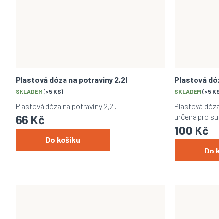
Plastová dóza na potraviny 2,2l
Plastová dóz
SKLADEM
(>5 KS)
SKLADEM
(>5 K
Plastová dóza na potraviny 2,2l.
Plastová dóza 
určena pro su
66 Kč
100 Kč
Do košíku
Do 