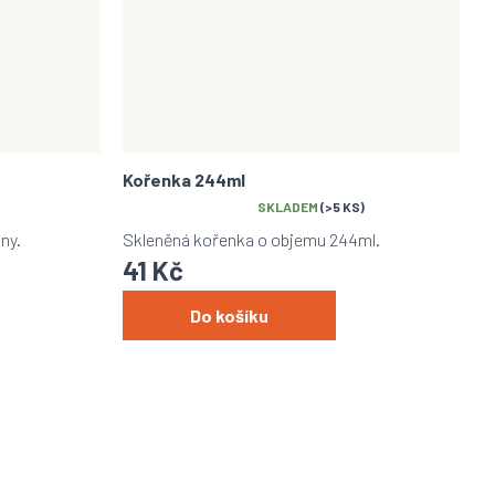
Kořenka 244ml
Průměrné
SKLADEM
(>5 KS)
hodnocení
ny.
Skleněná kořenka o objemu 244ml.
produktu
41 Kč
je
5,0
z
Do košíku
5
hvězdiček.