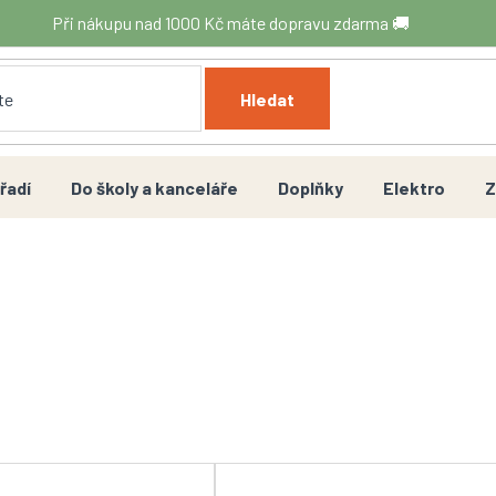
Při nákupu nad 1000 Kč máte dopravu zdarma 🚚
Hledat
řadí
Do školy a kanceláře
Doplňky
Elektro
Z