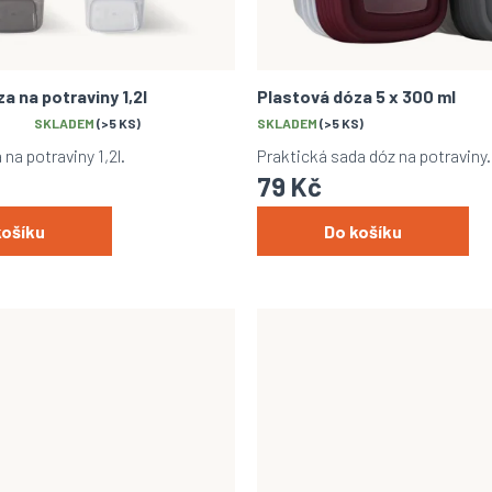
a na potraviny 1,2l
Plastová dóza 5 x 300 ml
SKLADEM
(>5 KS)
SKLADEM
(>5 KS)
na potraviny 1,2l.
Praktická sada dóz na potraviny.
79 Kč
košíku
Do košíku