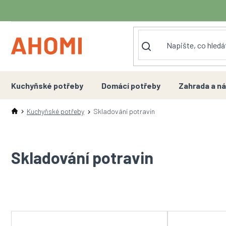
Přejít
na
obsah
Kuchyňské potřeby
Domácí potřeby
Zahrada a ná
Kuchyňské potřeby
Skladování potravin
Skladování potravin