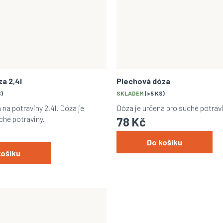
a 2,4l
Plechová dóza
S)
SKLADEM
(>5 KS)
na potraviny 2,4l. Dóza je
Dóza je určena pro suché potravi
ché potraviny.
78 Kč
Do košíku
košíku