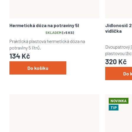
Hermetická dóza na potraviny 5l
Jídlonosič 2
vidlička
Průměrné
SKLADEM
(>5 KS)
hodnocení
Průměrné
Praktická plastová hermetická dóza na
produktu
hodnocení
Dvoupatrový jí
potraviny 5 litrů.
je
produktu
plastovou lžíc
134 Kč
5,0
je
320 Kč
z
5,0
5
z
Do košíku
hvězdiček.
5
Do 
hvězdiček.
NOVINKA
TIP