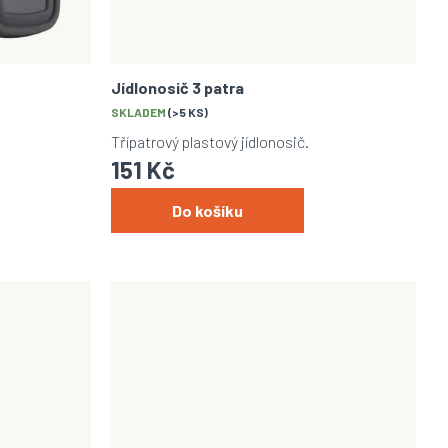
Jídlonosič 3 patra
SKLADEM
(>5 KS)
Třípatrový plastový jídlonosič.
151 Kč
Do košíku