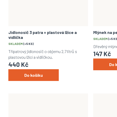
Jídlonosič 3 patra + plastová lžíce a
Mlýnek na pe
vidlička
SKLADEM
(>5 K
SKLADEM
(>5 KS)
Dřevěný mlýne
Třípatrový jídlonosič o objemu 2,7 litrů s
147 Kč
plastovou lžící a vidličkou.
440 Kč
Do 
Do košíku