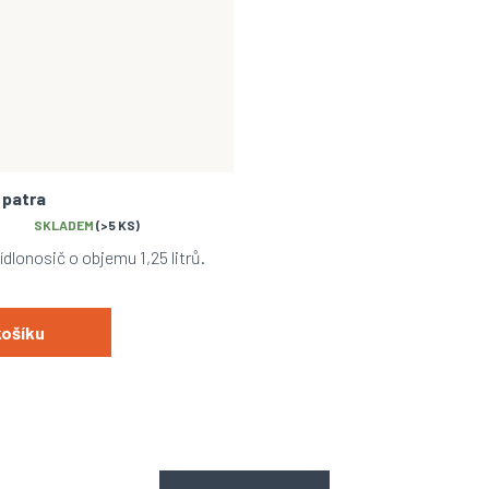
 patra
SKLADEM
(>5 KS)
dlonosič o objemu 1,25 litrů.
košíku