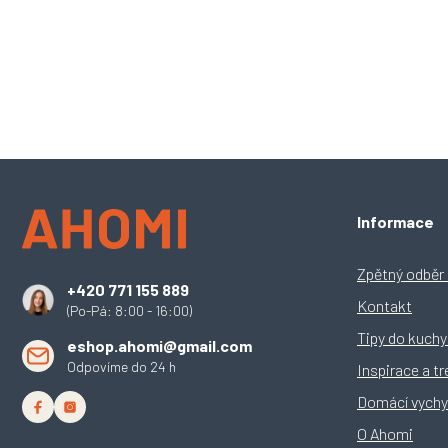
Z
Informace
á
p
a
Zpětný odběr e
+420 771 155 889
t
Kontakt
(Po-Pá: 8:00 - 16:00)
í
Tipy do kuch
eshop.ahomi@gmail.com
Odpovíme do 24 h
Inspirace a t
Domácí vychy
O Ahomi