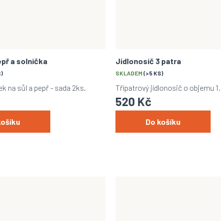
př a solnička
Jídlonosič 3 patra
S)
SKLADEM
(>5 KS)
k na sůl a pepř - sada 2ks.
Třípatrový jídlonosič o objemu 1,8
520 Kč
košíku
Do košíku