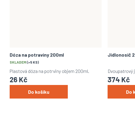
Dóza na potraviny 200ml
Jídlonosič 2
SKLADEM
(>5 KS)
Průměrné
hodnocení
Plastová dóza na potrviny objem 200ml.
Dvoupatrový jí
produktu
26 Kč
374 Kč
je
5,0
z
Do košíku
Do 
5
hvězdiček.