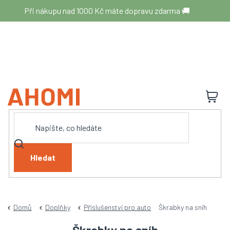
Přejít
Při nákupu nad 1000 Kč máte dopravu zdarma 🚚
na
obsah
N
K
Hledat
Domů
Doplňky
Příslušenství pro auto
Škrabky na sníh