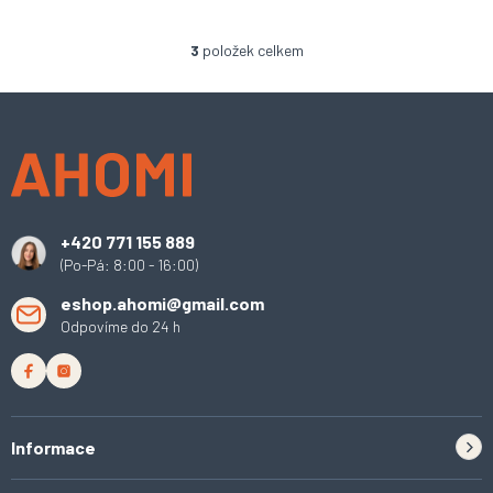
3
položek celkem
O
v
l
Z
á
á
d
p
a
a
c
t
í
í
p
+420 771 155 889
r
(Po-Pá: 8:00 - 16:00)
v
k
eshop.ahomi@gmail.com
y
Odpovíme do 24 h
v
ý
p
i
s
u
Informace