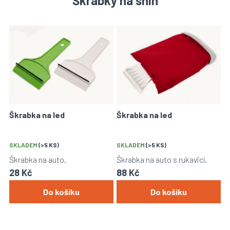
Škrabky na sníh
V
ý
p
i
s
p
r
o
Škrabka na led
Škrabka na led
d
u
k
SKLADEM
(>5 KS)
SKLADEM
(>5 KS)
t
Škrabka na auto.
Škrabka na auto s rukavicí.
ů
28 Kč
88 Kč
Do košíku
Do košíku