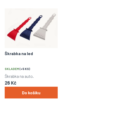
Škrabka na led
SKLADEM
(>5 KS)
Škrabka na auto.
26 Kč
Do košíku