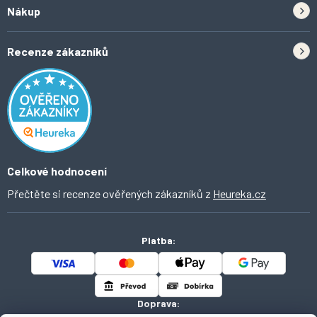
Zpětný odběr elektrozařízení a baterií
Nákup
Kontakt
Doprava
Tipy do kuchyně
Recenze zákazníků
Odstoupení od smlouvy
Inspirace a trendy
Obchodní podmínky
Domácí vychytávky
Ochrana osobních údajů
O Ahomi
Celkové hodnocení
Přečtěte si recenze ověřených zákazníků z
Heureka.cz
Platba:
Doprava: