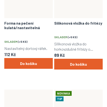
Forma na pečení
Silikonová vložka do fritézy
kulatá/nastavitelná
SKLADEM
(>5 KS)
SKLADEM
(>5 KS)
Silikonová vložka do
Nastavitelný dortový ráfek.
horkovzdušné fritézy o
112 Kč
průměru 18cm.
89 Kč
Do košíku
Do košíku
NOVINKA
TIP