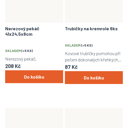
Nerezový pekáč
Trubičky na kremrole 6ks
41x24,5x8cm
SKLADEM
(>5 KS)
SKLADEM
(>5 KS)
Kovové trubičky pomohou při
Nerezový pekáč.
pečení dokonalých křehkých
208 Kč
kremrolí jako z cukrárny. Balení
87 Kč
obsahuje 6 kusů trubiček.
Do košíku
Do košíku