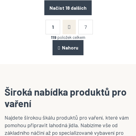
Načíst 18 dalších
S
t
1
7
r
O
á
v
119
položek celkem
n
l
k
á
Nahoru
o
d
v
a
á
n
c
í
í
p
r
v
Široká nabídka produktů pro
k
y
vaření
v
ý
p
Najdete širokou škálu produktů pro vaření, které vám
i
pomohou připravit lahodná jídla. Nabízíme vše od
s
základního náčiní až po specializované vybavení pro
u