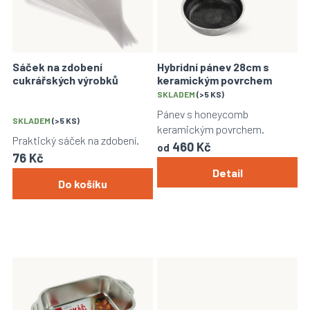
s
p
r
o
Sáček na zdobení
Hybridní pánev 28cm s
d
cukrářských výrobků
keramickým povrchem
u
Průměrné
SKLADEM
(>5 KS)
k
hodnocení
Pánev s honeycomb
t
SKLADEM
(>5 KS)
produktu
keramickým povrchem.
ů
je
Praktický sáček na zdobení.
460 Kč
4,9
od
76 Kč
z
Detail
5
Do košíku
hvězdiček.