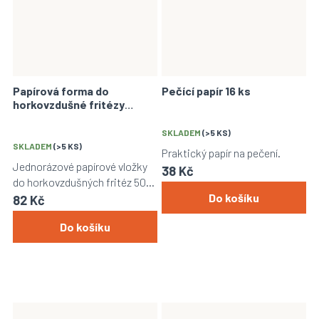
Papírová forma do
Pečící papír 16 ks
horkovzdušné fritézy
jednorázová
SKLADEM
(>5 KS)
SKLADEM
(>5 KS)
Praktický papír na pečení.
Jednorázové papírové vložky
38 Kč
do horkovzdušných fritéz 50
kusů o rozměrech
Do košíku
82 Kč
4,5x16x19,5cm.
Do košíku