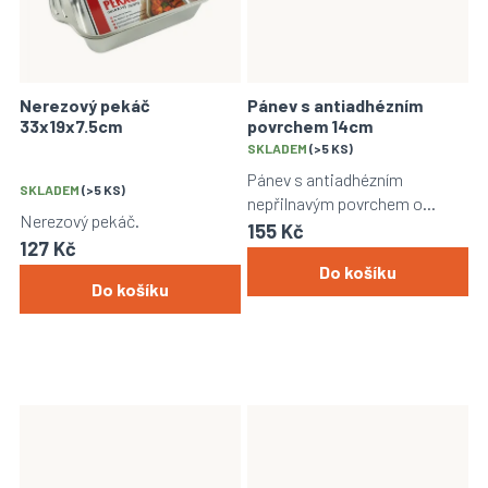
Nerezový pekáč
Pánev s antiadhézním
33x19x7.5cm
povrchem 14cm
Průměrné
SKLADEM
(>5 KS)
hodnocení
Pánev s antiadhézním
SKLADEM
(>5 KS)
produktu
nepřilnavým povrchem o
je
Nerezový pekáč.
průměru 14cm.
155 Kč
5,0
127 Kč
z
Do košíku
5
Do košíku
hvězdiček.