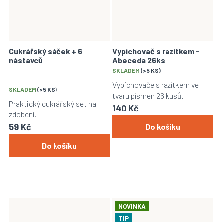
Cukrářský sáček + 6
Vypichovač s razítkem -
nástavců
Abeceda 26ks
Průměrné
SKLADEM
(>5 KS)
hodnocení
Vypichovače s razítkem ve
SKLADEM
(>5 KS)
produktu
tvaru písmen 26 kusů.
je
Praktický cukrářský set na
140 Kč
5,0
zdobení.
z
59 Kč
Do košíku
5
hvězdiček.
Do košíku
NOVINKA
TIP