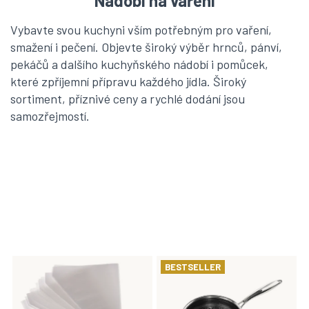
Nádobí na vaření
Vybavte svou kuchyni vším potřebným pro
vaření
,
smažení
i
pečení
. Objevte široký výběr hrnců, pánví,
pekáčů a dalšího kuchyňského nádobí i pomůcek,
které zpříjemní přípravu každého jídla. Široký
sortiment, příznivé ceny a rychlé dodání jsou
samozřejmostí.
V
BESTSELLER
ý
p
i