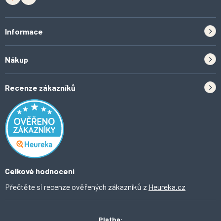
Informace
Zpětný odběr elektrozařízení a baterií
Nákup
Kontakt
Doprava
Tipy do kuchyně
Recenze zákazníků
Odstoupení od smlouvy
Inspirace a trendy
Obchodní podmínky
Domácí vychytávky
Ochrana osobních údajů
O Ahomi
Celkové hodnocení
Přečtěte si recenze ověřených zákazníků z
Heureka.cz
Platba: