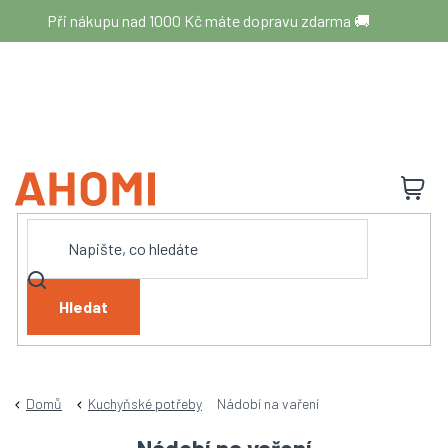
Přejít
Při nákupu nad 1000 Kč máte dopravu zdarma 🚚
na
obsah
N
K
Hledat
Domů
Kuchyňské potřeby
Nádobí na vaření