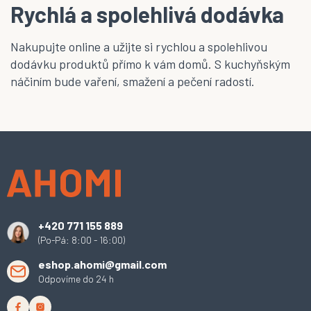
Rychlá a spolehlivá dodávka
Nakupujte online a užijte si rychlou a spolehlivou
dodávku produktů přímo k vám domů. S kuchyňským
náčiním bude vaření, smažení a pečení radostí.
Z
á
p
a
t
í
+420 771 155 889
(Po-Pá: 8:00 - 16:00)
eshop.ahomi@gmail.com
Odpovíme do 24 h