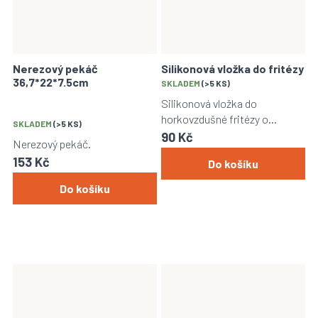
Nerezový pekáč
Silikonová vložka do fritézy
36,7*22*7.5cm
Průměrné
SKLADEM
(>5 KS)
hodnocení
Silikonová vložka do
produktu
horkovzdušné fritézy o
SKLADEM
(>5 KS)
je
průměru 17cm.
90 Kč
5,0
Nerezový pekáč.
z
153 Kč
Do košíku
5
hvězdiček.
Do košíku