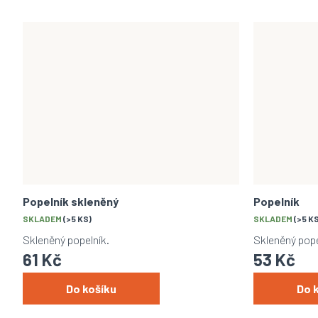
Popelník skleněný
Popelník
SKLADEM
(>5 KS)
SKLADEM
(>5 K
Skleněný popelník.
Skleněný pope
61 Kč
53 Kč
Do košíku
Do 