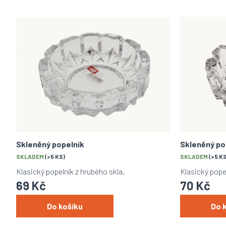
z
e
V
n
ý
í
p
p
i
r
s
o
p
d
r
u
o
k
d
t
u
ů
k
t
Skleněný popelník
Skleněný po
ů
SKLADEM
(>5 KS)
SKLADEM
(>5 K
Klasický popelník z hrubého skla.
Klasický pope
69 Kč
70 Kč
Do košíku
Do 