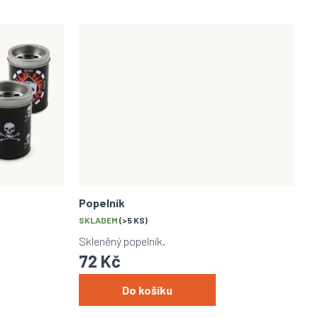
Popelník
SKLADEM
(>5 KS)
Skleněný popelník.
72 Kč
Do košíku