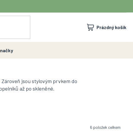
NÁKUPNÍ
Prázdný košík
KOŠÍK
načky
. Zároveň jsou stylovým prvkem do
opelníků až po skleněné.
6
položek celkem