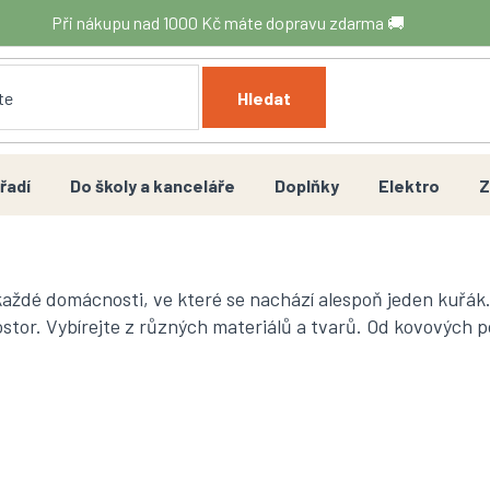
Při nákupu nad 1000 Kč máte dopravu zdarma 🚚
Hledat
řadí
Do školy a kanceláře
Doplňky
Elektro
Z
aždé domácnosti, ve které se nachází alespoň jeden kuřák
stor. Vybírejte z různých materiálů a tvarů. Od kovových p