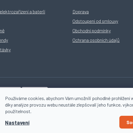
lektrozařízení a baterií
Doprava
Odstoupení od smlouvy
yně
Obchodní podmínky
rendy
Ochrana osobních údajů
távky
Používáme cookies, abychom Vám umožnili pohodlné prohlížení 
díky analýze provozu webu neustále zlepšovali jeho funkce, výko
použitelnost.
Nastavení
So
Vytvořil Shoptet