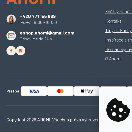
p
a
Zpětný odběr e
+420 771 155 889
t
Kontakt
(Po-Pá: 8:00 - 16:00)
í
Tipy do kuch
eshop.ahomi@gmail.com
Odpovíme do 24 h
Inspirace a t
Domácí vychy
O Ahomi
Platba:
Copyright 2026
AHOMI
. Všechna práva vyhrazena.