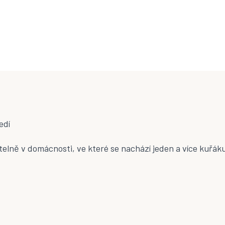
O
v
l
á
d
a
c
í
p
edí
r
v
ně v domácnosti, ve které se nachází jeden a více kuřáku j
k
y
v
ý
p
i
s
u