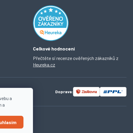
Celkové hodnocení
Přečtěte si recenze ověřených zákazníků z
Heureka.cz
Doprava:
webu a
n a
uhlasím