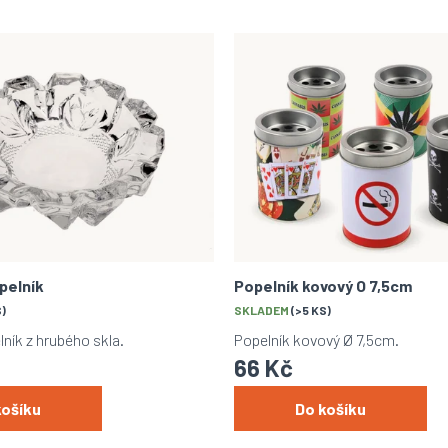
pelník
Popelník kovový O 7,5cm
S)
SKLADEM
(>5 KS)
lník z hrubého skla.
Popelník kovový Ø 7,5cm.
66 Kč
košíku
Do košíku