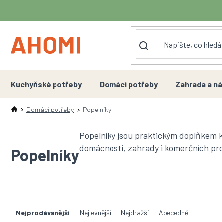
Přejít
na
obsah
Kuchyňské potřeby
Domácí potřeby
Zahrada a ná
Domácí potřeby
Popelníky
Popelníky jsou praktickým doplňkem k
domácnosti, zahrady i komerčních pro
Popelníky
Ř
a
Nejprodávanější
Nejlevnější
Nejdražší
Abecedně