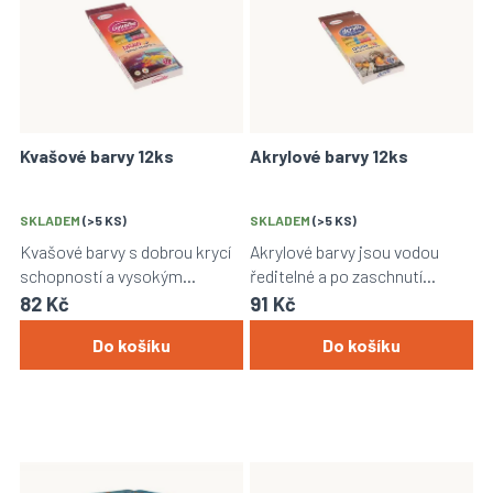
ý
p
i
s
p
r
o
Kvašové barvy 12ks
Akrylové barvy 12ks
d
u
k
SKLADEM
(>5 KS)
SKLADEM
(>5 KS)
t
Kvašové barvy s dobrou krycí
Akrylové barvy jsou vodou
ů
schopností a vysokým
ředitelné a po zaschnutí
pigmentem.
voděodolné.
82 Kč
91 Kč
Do košíku
Do košíku