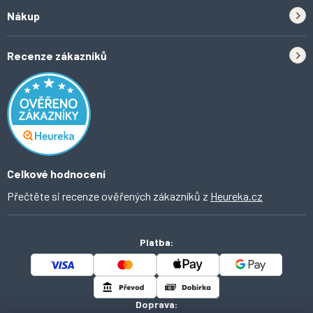
Zpětný odběr elektrozařízení a baterií
Nákup
Kontakt
Doprava
Tipy do kuchyně
Recenze zákazníků
Odstoupení od smlouvy
Inspirace a trendy
Obchodní podmínky
Domácí vychytávky
Ochrana osobních údajů
O Ahomi
Celkové hodnocení
Přečtěte si recenze ověřených zákazníků z
Heureka.cz
Platba:
Doprava: