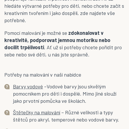
p
hledáte výtvarné potřeby pro děti, nebo chcete začít s
i
kreativním tvořením i jako dospělí, zde najdete vše
s
u
potřebné.
Pomocí malování je možné se
zdokonalovat v
kreativitě, podporovat jemnou motoriku nebo
docílit trpělivosti
. Ať už si potřeby chcete pořídit pro
sebe nebo své děti, u nás jste správně.
Potřeby na malování v naší nabídce
Barvy vodové
–Vodové barvy jsou skvělým
pomocníkem pro děti i dospělé. Mimo jiné slouží
jako prvotní pomůcka ve školách.
Štětečky na malování
– Různé velikosti a typy
štětců pro akryl, temperové nebo vodové barvy.