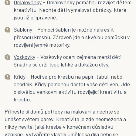
Omalovánky
– Omalovánky pomáhají rozvíjet dětem
kreativitu. Nechte děti vymalovat obrázky, které
jsou již připravené.
Šablony
– Pomocí šablon je možné nakreslit
přesnou kresbu. Zároveň jde o skvělou pomůcku v
rozvíjení jemné motoriky.
Voskovky
– Voskovky ocení zejména menší děti.
Snadno se drží, jsou lehké a dokážou divy.
Křídy
– Hodí se pro kresbu na papír, tabuli nebo
chodník. Křídy pomohou dostat vaše děti ven. Jde
o skvělou venkovní aktivitu rozvíjející kreativitu a
kresbu.
Přineste si domů potřeby na malování a nechte se
unášet světem barev. Kreativita je zde neomezená a
nikdy nevíte, jaká kresba v konečném důsledku
vznikne. Vytvářejte vlastní umělecká díla nebo se