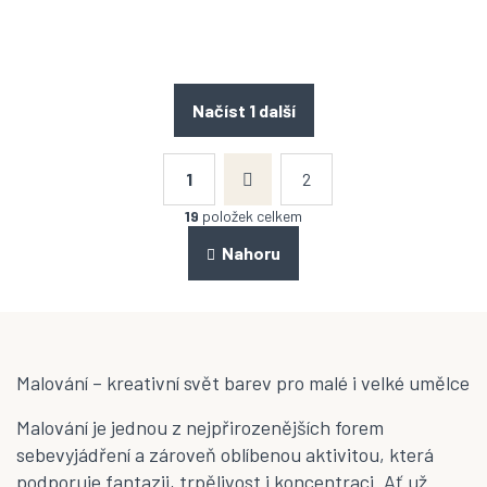
Načíst 1 další
S
t
1
2
r
O
á
v
19
položek celkem
n
l
k
á
Nahoru
o
d
v
a
á
n
c
í
í
p
r
Malování – kreativní svět barev pro malé i velké umělce
v
k
Malování je jednou z nejpřirozenějších forem
y
sebevyjádření a zároveň oblíbenou aktivitou, která
v
ý
podporuje fantazii, trpělivost i koncentraci. Ať už