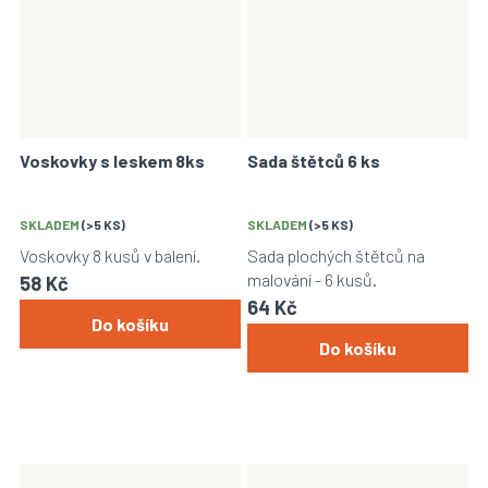
Voskovky s leskem 8ks
Sada štětců 6 ks
SKLADEM
(>5 KS)
SKLADEM
(>5 KS)
Voskovky 8 kusů v balení.
Sada plochých štětců na
malování - 6 kusů.
58 Kč
64 Kč
Do košíku
Do košíku