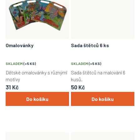
Omalovánky
Sada štětců 6 ks
SKLADEM
(>5 KS)
SKLADEM
(>5 KS)
Dětské omalovánky s různými
Sada štětců na malování 6
motivy
kusů.
31 Kč
50 Kč
Do košíku
Do košíku