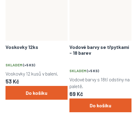
Voskovky 12ks
Vodové barvy se třpytkami
- 18 barev
SKLADEM
(>5 KS)
SKLADEM
(>5 KS)
Voskovky 12 kusů v balení.
Vodové barvy s 18ti odstíny na
53 Kč
paletě.
Do košíku
69 Kč
Do košíku