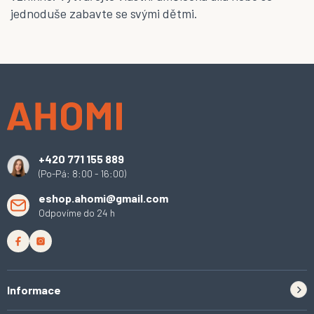
jednoduše zabavte se svými dětmi.
Z
á
p
a
t
í
+420 771 155 889
(Po-Pá: 8:00 - 16:00)
eshop.ahomi@gmail.com
Odpovíme do 24 h
Informace