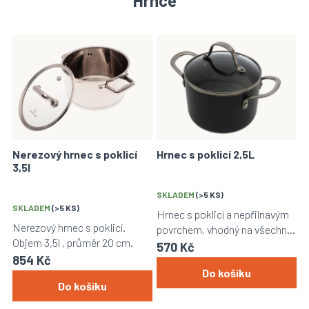
Hrnce
V
ý
p
i
s
p
r
o
Nerezový hrnec s poklicí
Hrnec s poklicí 2,5L
d
3,5l
u
k
SKLADEM
(>5 KS)
t
SKLADEM
(>5 KS)
Hrnec s poklicí a nepřilnavým
ů
Nerezový hrnec s poklicí.
povrchem, vhodný na všechny
Objem 3,5l , průměr 20 cm.
druhy vařičů. Objem 2,5l.
570 Kč
854 Kč
Do košíku
Do košíku