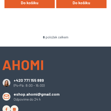
Do košíku
Do košíku
6
položek celkem
O
v
l
Z
á
á
d
p
a
a
c
t
í
í
p
+420 771 155 889
r
(Po-Pá: 8:00 - 16:00)
v
k
eshop.ahomi@gmail.com
y
Odpovíme do 24 h
v
ý
p