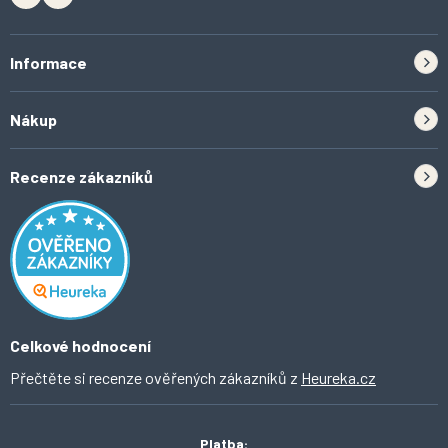
i
s
u
Informace
Zpětný odběr elektrozařízení a baterií
Nákup
Kontakt
Doprava
Tipy do kuchyně
Recenze zákazníků
Odstoupení od smlouvy
Inspirace a trendy
Obchodní podmínky
Domácí vychytávky
Ochrana osobních údajů
O Ahomi
Celkové hodnocení
Přečtěte si recenze ověřených zákazníků z
Heureka.cz
Platba: