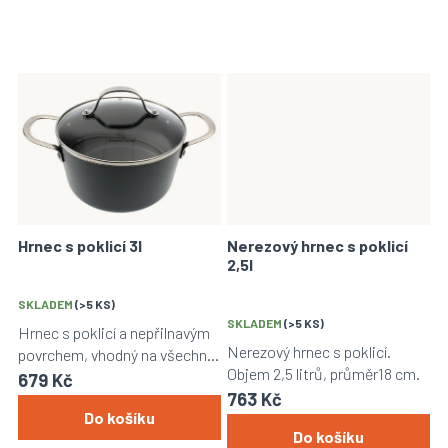
Hrnec s poklicí 3l
Nerezový hrnec s poklicí
2,5l
SKLADEM
(>5 KS)
SKLADEM
(>5 KS)
Hrnec s poklicí a nepřilnavým
Nerezový hrnec s poklicí.
povrchem, vhodný na všechny
Objem 2,5 litrů, průměr18 cm.
druhy vařičů. Objem 3l.
679 Kč
763 Kč
Do košíku
Do košíku