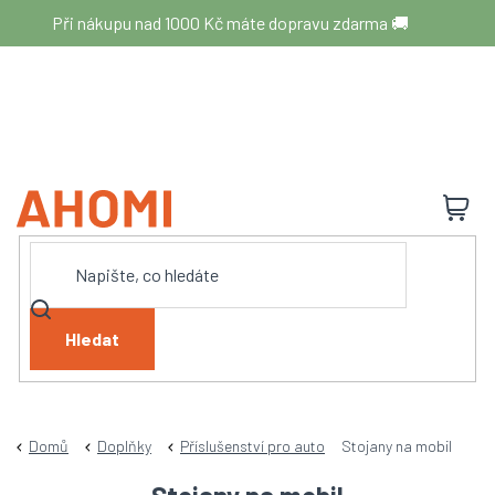
Přejít
Při nákupu nad 1000 Kč máte dopravu zdarma 🚚
na
obsah
N
K
Hledat
Domů
Doplňky
Příslušenství pro auto
Stojany na mobil