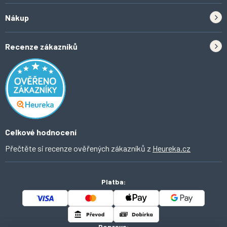
Zpětný odběr elektrozařízení a baterií
Nákup
Kontakt
Doprava
Tipy do kuchyně
Recenze zákazníků
Odstoupení od smlouvy
Inspirace a trendy
Obchodní podmínky
Domácí vychytávky
Ochrana osobních údajů
O Ahomi
Celkové hodnocení
Přečtěte si recenze ověřených zákazníků z
Heureka.cz
Platba:
Doprava: