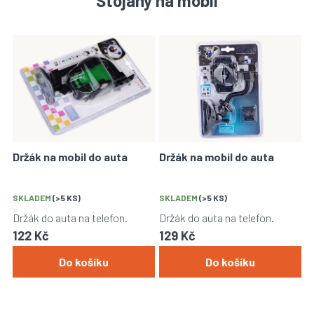
Stojany na mobil
V
ý
p
i
s
p
r
o
Držák na mobil do auta
Držák na mobil do auta
d
u
k
SKLADEM
(>5 KS)
SKLADEM
(>5 KS)
t
Držák do auta na telefon.
Držák do auta na telefon.
ů
122 Kč
129 Kč
Do košíku
Do košíku