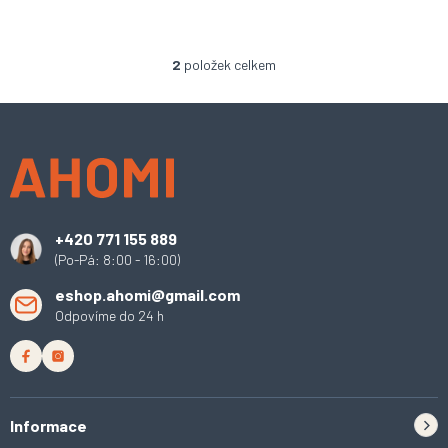
2
položek celkem
O
v
l
Z
á
á
d
p
a
a
c
t
í
í
p
+420 771 155 889
r
(Po-Pá: 8:00 - 16:00)
v
k
eshop.ahomi@gmail.com
y
Odpovíme do 24 h
v
ý
p
i
s
u
Informace