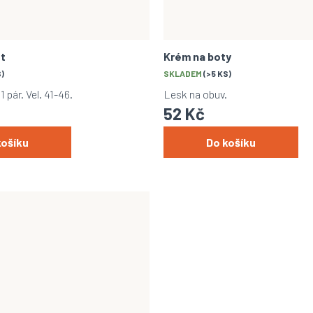
ot
Krém na boty
S)
SKLADEM
(>5 KS)
1 pár. Vel. 41-46.
Lesk na obuv.
52 Kč
košíku
Do košíku