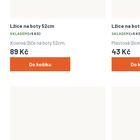
Lžíce na boty 52cm
Lžíce na bo
SKLADEM
(>5 KS)
SKLADEM
(>5 K
Kovová lžíče na boty 52cm.
Plastová lžíc
89 Kč
43 Kč
Do košíku
Do 