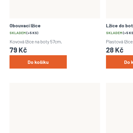
Obouvací lžíce
Lžíce do bo
SKLADEM
(>5 KS)
SKLADEM
(>5 K
Kovová lžíce na boty 57cm.
Plastová lžíc
79 Kč
28 Kč
Do košíku
Do 