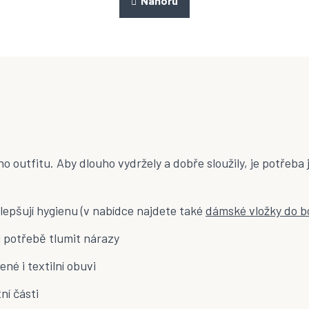
Nahoru
n
á
k
d
o
a
v
á
c
n
í
í
p
r
v
k
y
v
ý
 outfitu. Aby dlouho vydržely a dobře sloužily, je potřeba 
p
i
s
u
zlepšují hygienu (v nabídce najdete také
dámské vložky do b
ři potřebě tlumit nárazy
ené i textilní obuvi
í části