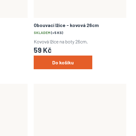
Obouvací lžíce - kovová 26cm
SKLADEM
(>5 KS)
Kovová lžíce na boty 26cm.
59 Kč
Do košíku