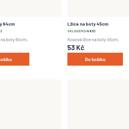
ty 64cm
Lžíce na boty 45cm
S)
SKLADEM
(>5 KS)
e na boty 64cm.
Kovová lžíce na boty 45cm.
53 Kč
košíku
Do košíku