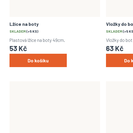
Lžíce na boty
Vložky do b
SKLADEM
(>5 KS)
SKLADEM
(>5 K
Plastová lžíce na boty 49cm.
Vložky do bot 
53 Kč
63 Kč
Do košíku
Do 