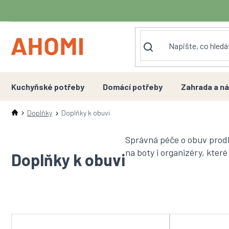
Přejít
na
obsah
Kuchyňské potřeby
Domácí potřeby
Zahrada a ná
Doplňky
Doplňky k obuvi
Správná péče o obuv prodluž
na boty i organizéry, kter
Doplňky k obuvi