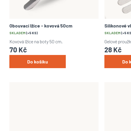
k
d
t
u
ů
k
t
Obouvací lžíce - kovová 50cm
Silikonové v
ů
SKLADEM
(>5 KS)
SKLADEM
(>5 K
Kovová lžíce na boty 50 cm.
Gelové proužk
70 Kč
28 Kč
Do košíku
Do 