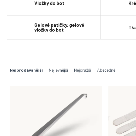
Vložky do bot
Kré
Gelové patičky, gelové
Tka
vložky do bot
Ř
a
Nejprodávanější
Nejlevnější
Nejdražší
Abecedně
z
e
V
n
ý
í
p
p
i
r
s
o
p
d
r
u
o