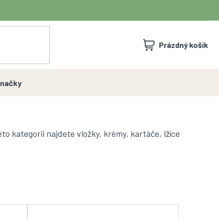
NÁKUPNÍ
Prázdný košík
KOŠÍK
načky
to kategorii najdete vložky, krémy, kartáče, lžíce