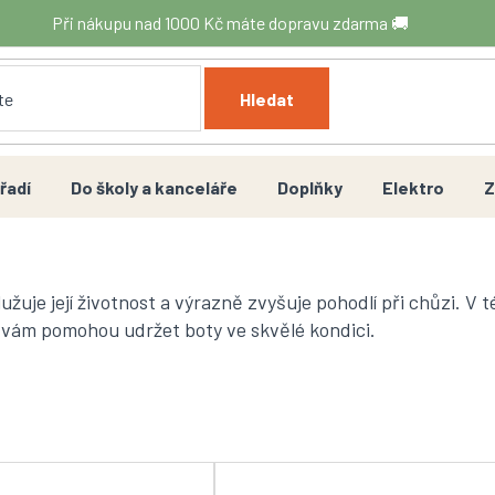
Při nákupu nad 1000 Kč máte dopravu zdarma 🚚
Hledat
řadí
Do školy a kanceláře
Doplňky
Elektro
Z
uje její životnost a výrazně zvyšuje pohodlí při chůzi. V té
é vám pomohou udržet boty ve skvělé kondici.