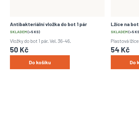
Antibakteriální vložka do bot 1 pár
Lžíce na bo
SKLADEM
(>5 KS)
SKLADEM
(>5 K
Vložky do bot 1 pár. Vel. 36-46.
Plastová lžíc
50 Kč
54 Kč
Do košíku
Do 