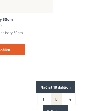
ty 60cm
S)
e na boty 60cm.
košíku
Načíst 18 dalších
S
1
4
t
O
r
v
á
l