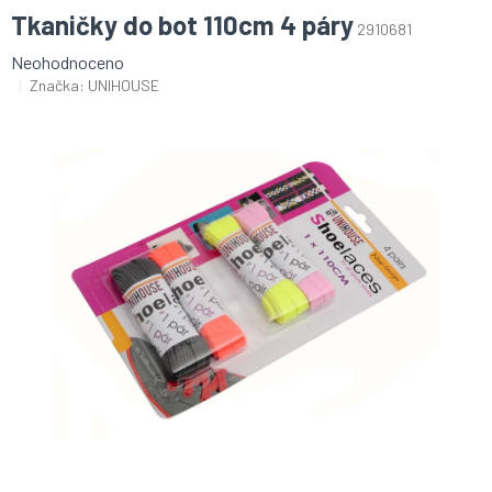
Tkaničky do bot 110cm 4 páry
2910681
Průměrné
Neohodnoceno
hodnocení
Značka:
UNIHOUSE
produktu
je
0,0
z
5
hvězdiček.