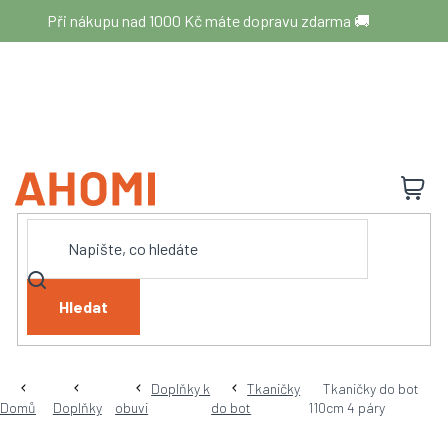
Přejít
Při nákupu nad 1000 Kč máte dopravu zdarma 🚚
na
obsah
N
K
Hledat
Doplňky k
Tkaničky
Tkaničky do bot
Domů
Doplňky
obuvi
do bot
110cm 4 páry