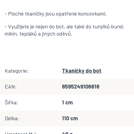
- Ploché tkaničky jsou opatřené koncovkami.
- Využijete je nejen do bot, ale také do tunýlků bund,
mikin, tepláků a jiných oděvů.
Kategorie
:
Tkaničky do bot
EAN
:
8595249106818
Šířka
:
1 cm
Délka
:
110 cm