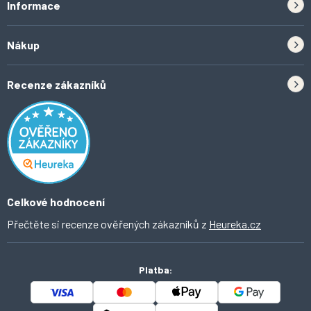
Informace
Zpětný odběr elektrozařízení a baterií
Nákup
Kontakt
Doprava
Tipy do kuchyně
Recenze zákazníků
Odstoupení od smlouvy
Inspirace a trendy
Obchodní podmínky
Domácí vychytávky
Ochrana osobních údajů
O Ahomi
Celkové hodnocení
Přečtěte si recenze ověřených zákazníků z
Heureka.cz
Platba: