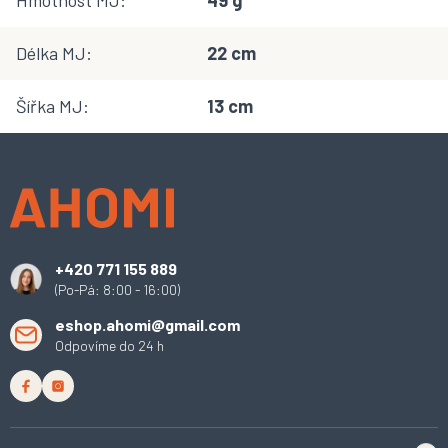
Hmotnost MJ
:
49 g
Délka MJ
:
22 cm
Šířka MJ
:
13 cm
Z
á
p
a
t
í
+420 771 155 889
(Po-Pá: 8:00 - 16:00)
eshop.ahomi@gmail.com
Odpovíme do 24 h