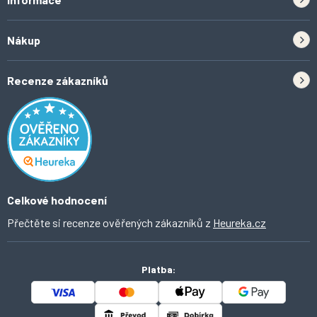
Zpětný odběr elektrozařízení a baterií
Nákup
Kontakt
Doprava
Tipy do kuchyně
Recenze zákazníků
Odstoupení od smlouvy
Inspirace a trendy
Obchodní podmínky
Domácí vychytávky
Ochrana osobních údajů
O Ahomi
Celkové hodnocení
Přečtěte si recenze ověřených zákazníků z
Heureka.cz
Platba: