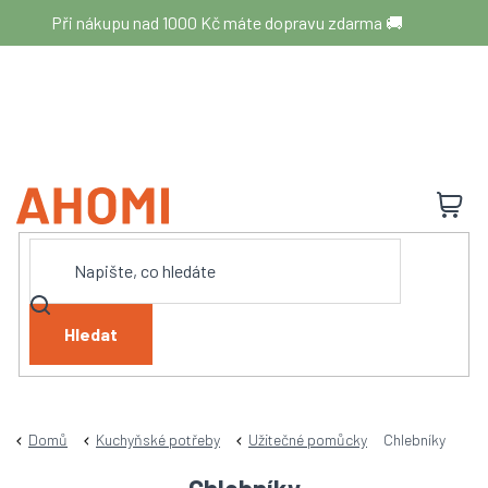
Přejít
Při nákupu nad 1000 Kč máte dopravu zdarma 🚚
na
obsah
N
K
Hledat
Domů
Kuchyňské potřeby
Užitečné pomůcky
Chlebníky