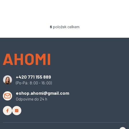
6
položek celkem
O
v
l
Z
á
á
d
p
a
a
c
t
í
í
p
+420 771 155 889
r
(Po-Pá: 8:00 - 16:00)
v
k
eshop.ahomi@gmail.com
y
Odpovíme do 24 h
v
ý
p
i
s
u