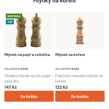
Mlýnky na koření
V
NOVINKA
ý
TIP
p
i
s
p
r
o
Mlýnek na pepř a solnička
Mlýnek na koření
d
u
k
SKLADEM
(>5 KS)
SKLADEM
(>5 KS)
t
Dřevěný mlýnek na sůl a pepř -
Praktický manuální mlýnek na
ů
sada 2ks.
koření.
147 Kč
122 Kč
Do košíku
Do košíku