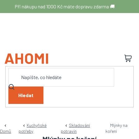
Přejít
Při nákupu nad 1000 Kč máte dopravu zdarma 🚚
na
obsah
N
K
Hledat
Kuchyňské
Skladování
Mlýnky na
Domů
potřeby
potravin
koření