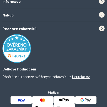
Informace
Zpětný odběr elektrozařízení a baterií
Nákup
Kontakt
Doprava
Tipy do kuchyně
Recenze zákazníků
Odstoupení od smlouvy
Inspirace a trendy
Obchodní podmínky
Domácí vychytávky
Ochrana osobních údajů
O Ahomi
Celkové hodnocení
Přečtěte si recenze ověřených zákazníků z
Heureka.cz
Platba: