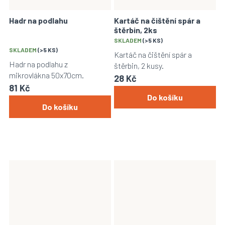
Hadr na podlahu
Kartáč na čištění spár a
štěrbin, 2ks
Průměrné
SKLADEM
(>5 KS)
SKLADEM
(>5 KS)
hodnocení
Kartáč na čištění spár a
produktu
Hadr na podlahu z
štěrbin, 2 kusy.
je
mikrovlákna 50x70cm.
28 Kč
5,0
81 Kč
z
Do košíku
5
Do košíku
hvězdiček.