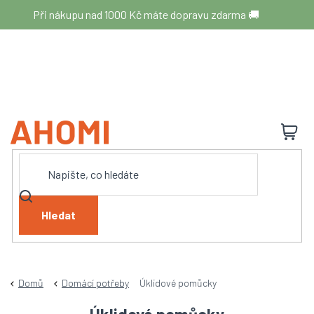
Přejít
Při nákupu nad 1000 Kč máte dopravu zdarma 🚚
na
obsah
N
K
Hledat
Domů
Domácí potřeby
Úklidové pomůcky