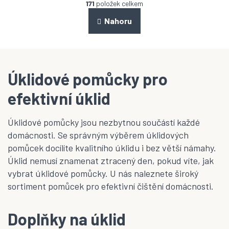
v
171
položek celkem
n
l
k
á
Nahoru
o
d
v
a
á
n
c
í
í
p
Úklidové pomůcky pro
r
v
efektivní úklid
k
y
v
Úklidové pomůcky jsou nezbytnou součástí každé
ý
domácnosti. Se správným výběrem úklidových
p
i
pomůcek docílíte kvalitního úklidu i bez větší námahy.
s
Úklid nemusí znamenat ztracený den, pokud víte, jak
u
vybrat úklidové pomůcky. U nás naleznete široký
sortiment pomůcek pro efektivní čištění domácnosti.
Doplňky na úklid