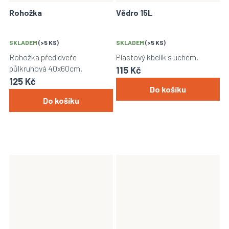
Rohožka
Vědro 15L
SKLADEM
(>5 KS)
SKLADEM
(>5 KS)
Rohožka před dveře
Plastový kbelík s uchem.
půlkruhová 40x60cm.
115 Kč
125 Kč
Do košíku
Do košíku