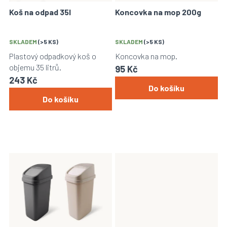
o
Koš na odpad 35l
Koncovka na mop 200g
d
u
k
SKLADEM
(>5 KS)
SKLADEM
(>5 KS)
t
Plastový odpadkový koš o
Koncovka na mop.
ů
objemu 35 litrů.
95 Kč
243 Kč
Do košíku
Do košíku