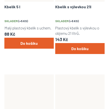
Kbelík 5 l
Kbelík s výlevkou 21l
SKLADEM
(>5 KS)
SKLADEM
(>5 KS)
Malý plastový kbelík s uchem.
Plastový kbelík s výlevkou o
objemu 21 litrů.
88 Kč
143 Kč
Do košíku
Do košíku