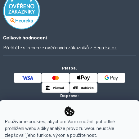
Obchodní podmínky
Domácí vychytávky
Ochrana osobních údajů
O Ahomi
Celkové hodnocení
Přečtěte si recenze ověřených zákazníků z
Heureka.cz
Platba:
Doprava:
Používáme cookies, abychom Vám umožnili pohodlné
prohlížení webu a díky analýze provozu webu neustále
Copyright 2026
AHOMI
. Všechna práva vyhrazena.
zlepšovali jeho funkce, výkon a použitelnost.