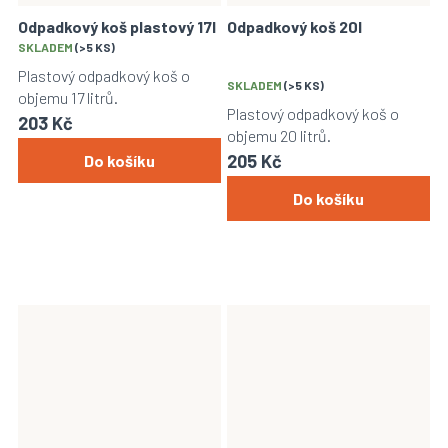
Odpadkový koš plastový 17l
Odpadkový koš 20l
Průměrné
SKLADEM
(>5 KS)
hodnocení
Plastový odpadkový koš o
produktu
SKLADEM
(>5 KS)
objemu 17 litrů.
je
Plastový odpadkový koš o
203 Kč
4,0
objemu 20 litrů.
z
205 Kč
Do košíku
5
hvězdiček.
Do košíku