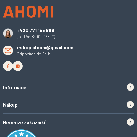
p
a
t
í
+420 771 155 889
(Po-Pá: 8:00 - 16:00)
eshop.ahomi@gmail.com
Odpovíme do 24 h
Informace
Zpětný odběr elektrozařízení a baterií
Nákup
Kontakt
Doprava
Tipy do kuchyně
Recenze zákazníků
Odstoupení od smlouvy
Inspirace a trendy