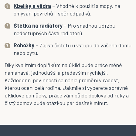
Kbelíky a vědra
– Vhodné k použití s mopy, na
omývání povrchů i sběr odpadků.
Štětka na radiátory
– Pro snadnou údržbu
nedostupných částí radiátorů.
Rohožky
– Zajistí čistotu u vstupu do vašeho domu
nebo bytu.
Díky kvalitním doplňkům na úklid bude práce méně
namáhavá, jednodušší a především rychlejší.
Každodenní povinnosti se náhle promění v radost,
kterou ocení celá rodina. Jakmile si vyberete správné
úklidové pomůcky, práce vám půjde doslova od ruky a
čistý domov bude otázkou pár desítek minut.
Z
á