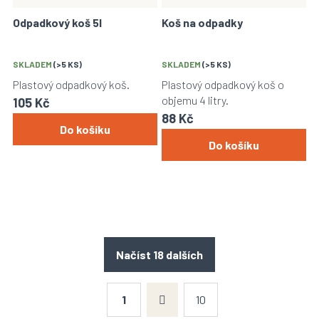
Odpadkový koš 5l
Koš na odpadky
SKLADEM
(>5 KS)
SKLADEM
(>5 KS)
Plastový odpadkový koš.
Plastový odpadkový koš o
objemu 4 litry.
105 Kč
88 Kč
Do košíku
Do košíku
Načíst 18 dalších
S
t
1
10
r
O
á