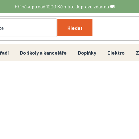
Při nákupu nad 1000 Kč máte dopravu zdarma 🚚
Hledat
řadí
Do školy a kanceláře
Doplňky
Elektro
Z