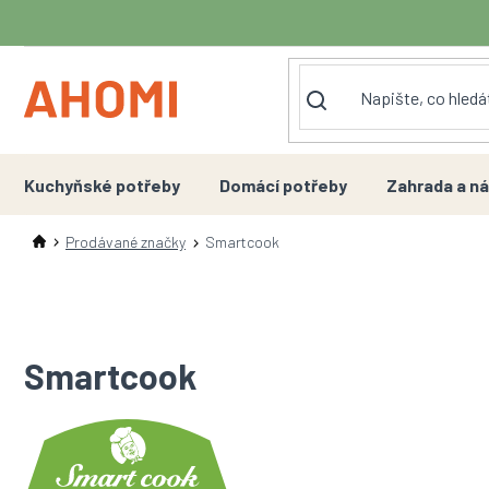
Přejít
na
obsah
Kuchyňské potřeby
Domácí potřeby
Zahrada a ná
Prodávané značky
Smartcook
Smartcook