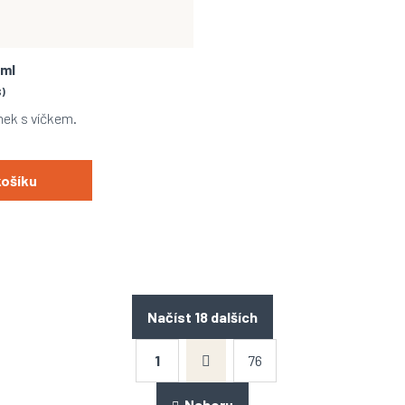
0ml
S)
mek s víčkem.
košíku
Načíst 18 dalších
S
1
76
t
O
r
v
á
l
Nahoru