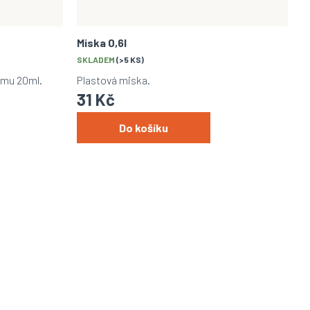
Miska 0,6l
SKLADEM
(>5 KS)
emu 20ml.
Plastová miska.
31 Kč
Do košíku