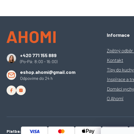
Z
Informace
á
p
a
Zpětný odběr e
+420 771 155 889
t
Kontakt
(Po-Pá: 8:00 - 16:00)
í
Tipy do kuch
eshop.ahomi@gmail.com
Odpovíme do 24 h
Inspirace a t
Domácí vychy
O Ahomi
Platba: