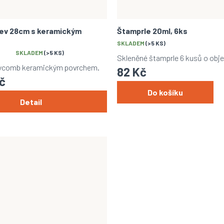
nev 28cm s keramickým
Štamprle 20ml, 6ks
SKLADEM
(>5 KS)
SKLADEM
(>5 KS)
Skleněné štamprle 6 kusů o obj
eycomb keramickým povrchem.
82 Kč
č
Do košíku
Detail