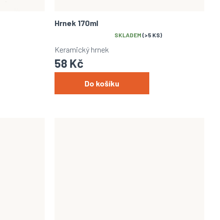
Hrnek 170ml
Průměrné
SKLADEM
(>5 KS)
hodnocení
Keramický hrnek
produktu
58 Kč
je
5,0
z
Do košíku
5
hvězdiček.