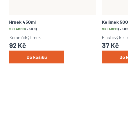
Hrnek 450ml
Kelímek 50
SKLADEM
(>5 KS)
SKLADEM
(>5 K
Keramický hrnek
Plastový kelí
92 Kč
37 Kč
Do košíku
Do 