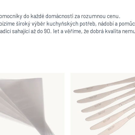
pomocníky do každé domácnosti za rozumnou cenu.
abízíme široký výběr kuchyňských potřeb, nádobí a pomůcek
icí sahající až do 90. let a věříme, že dobrá kvalita ne