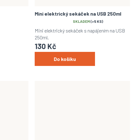
Mini elektrický sekáček na USB 250ml
Průměrné
SKLADEM
(>5 KS)
hodnocení
Mini elektrický sekáček s napájením na USB
produktu
250ml.
je
130 Kč
5,0
z
5
Do košíku
hvězdiček.