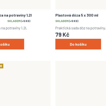
 k našemu newsletteru, získejte
na první nákup nad 699 Kč a
 k exkluzivním výhodám pro
a na potraviny 1,2l
Plastová dóza 5 x 300 ml
odběratele.
SKLADEM
(>5 KS)
SKLADEM
(>5 KS)
na potraviny 1,2l.
Praktická sada dóz na potraviny.
79 Kč
košíku
Do košíku
PŘIHLÁSIT SE
ailová adresa je u nás v bezpečí.
dy zpracování osobních údajů
R