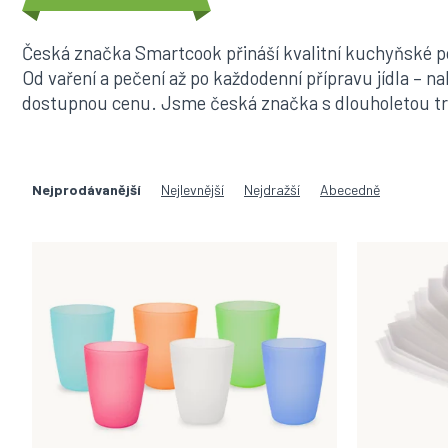
Česká značka Smartcook přináší kvalitní kuchyňské 
Od vaření a pečení až po každodenní přípravu jídla – n
dostupnou cenu. Jsme česká značka s dlouholetou trad
Ř
a
Nejprodávanější
Nejlevnější
Nejdražší
Abecedně
z
e
V
n
ý
í
p
p
i
r
s
o
p
d
r
u
o
k
d
t