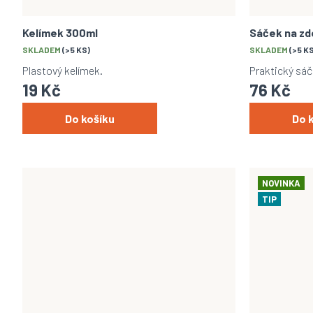
u
ů
k
t
Kelímek 300ml
Sáček na zd
ů
SKLADEM
(>5 KS)
SKLADEM
(>5 K
Plastový kelímek.
Praktický sáč
19 Kč
76 Kč
Do košíku
Do 
NOVINKA
TIP