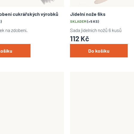
obení cukrářských výrobků
Jídelní nože 6ks
S)
SKLADEM
(>5 KS)
ek na zdobení.
Sada jídelních nožů 6 kusů
112 Kč
košíku
Do košíku