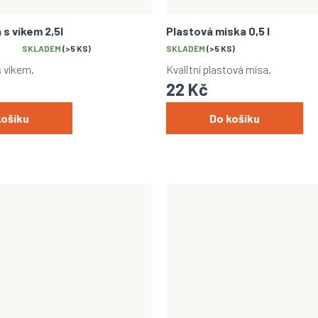
 s víkem 2,5l
Plastová miska 0,5 l
SKLADEM
(>5 KS)
SKLADEM
(>5 KS)
s víkem.
Kvalitní plastová mísa.
22 Kč
košíku
Do košíku
zájem o slevu 10
%