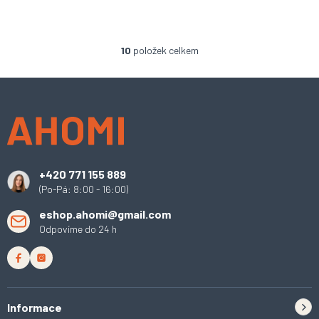
10
položek celkem
O
v
l
Z
á
á
d
p
a
a
c
t
í
í
p
+420 771 155 889
r
(Po-Pá: 8:00 - 16:00)
v
k
eshop.ahomi@gmail.com
y
Odpovíme do 24 h
v
ý
p
i
s
u
Informace