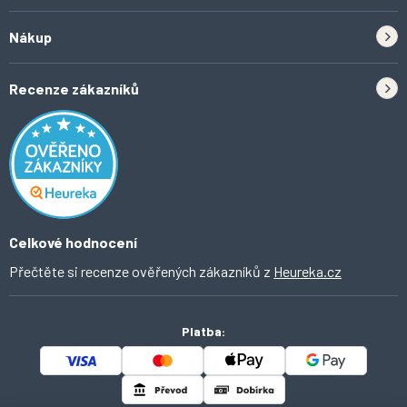
Zpětný odběr elektrozařízení a baterií
Nákup
Kontakt
Doprava
Tipy do kuchyně
Recenze zákazníků
Odstoupení od smlouvy
Inspirace a trendy
Obchodní podmínky
Domácí vychytávky
Ochrana osobních údajů
O Ahomi
Celkové hodnocení
Přečtěte si recenze ověřených zákazníků z
Heureka.cz
Platba: