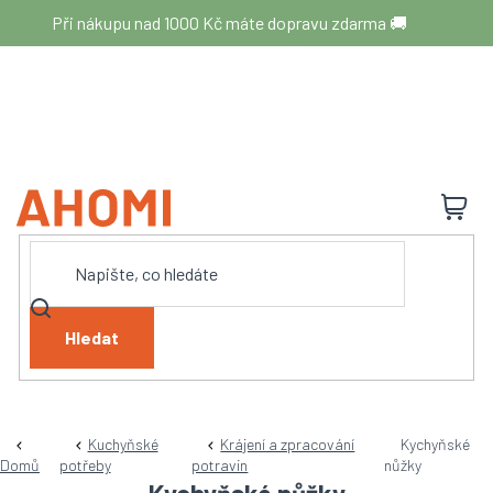
Přejít
Při nákupu nad 1000 Kč máte dopravu zdarma 🚚
na
obsah
N
K
Hledat
Kuchyňské
Krájení a zpracování
Kychyňské
Domů
potřeby
potravin
nůžky