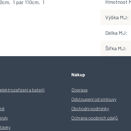
Hmotnost 
0cm, 1 pár 110cm, 1
Výška MJ
:
Délka MJ
:
Šířka MJ
:
Nákup
lektrozařízení a baterií
Doprava
Odstoupení od smlouvy
yně
Obchodní podmínky
rendy
Ochrana osobních údajů
távky