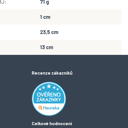
MJ
:
71 g
1 cm
23,5 cm
13 cm
Recenze zákazníků
Celkové hodnocení