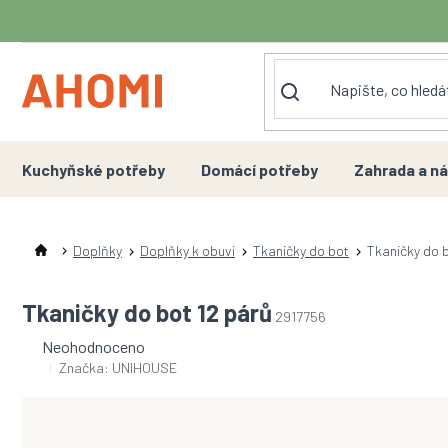
Přejít
na
obsah
Kuchyňské potřeby
Domácí potřeby
Zahrada a ná
Doplňky
Doplňky k obuvi
Tkaničky do bot
Tkaničky do 
Tkaničky do bot 12 párů
2917756
Průměrné
Neohodnoceno
hodnocení
Značka:
UNIHOUSE
produktu
je
0,0
z