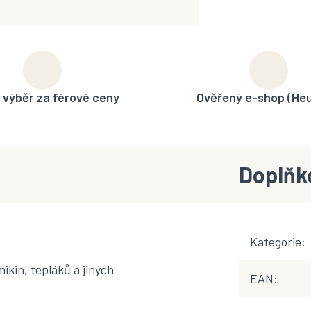
 výběr za férové ceny
Ověřený e-shop (He
Doplňk
Kategorie
:
mikin, tepláků a jiných
EAN
: