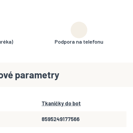
uréka)
Podpora na telefonu
ové parametry
Tkaničky do bot
8595249177566