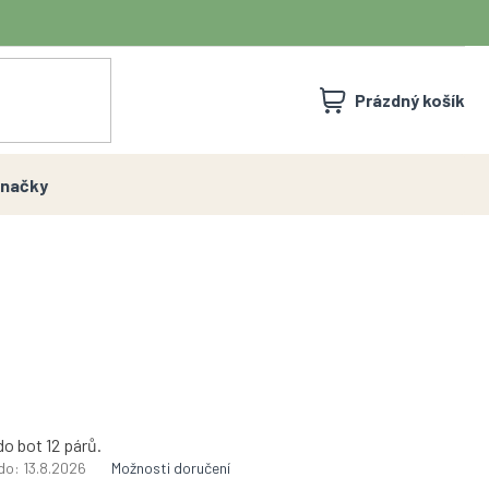
NÁKUPNÍ
Prázdný košík
KOŠÍK
načky
o bot 12 párů.
do:
13.8.2026
Možnosti doručení