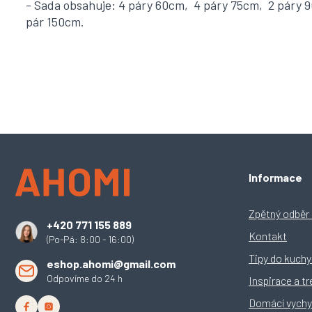
- Sada obsahuje: 4 páry 60cm, 4 páry 75cm, 2 páry 9
pár 150cm.
Z
Informace
á
p
a
Zpětný odběr e
+420 771 155 889
t
Kontakt
(Po-Pá: 8:00 - 16:00)
í
Tipy do kuch
eshop.ahomi@gmail.com
Odpovíme do 24 h
Inspirace a t
Domácí vychy