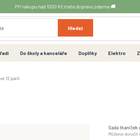
Při nákupu nad 1000 Kč máte dopravu zdarma 🚚
Hledat
řadí
Do školy a kanceláře
Doplňky
Elektro
Z
bot 12 párů
Sada tkaniček d
Můžeme doručit 