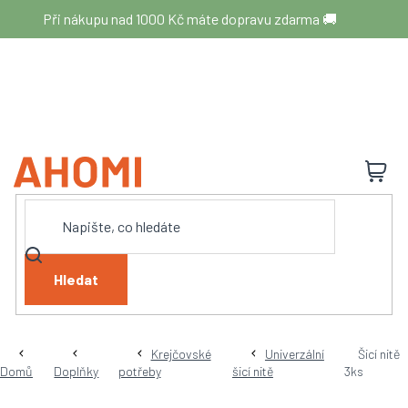
Přejít
Při nákupu nad 1000 Kč máte dopravu zdarma 🚚
na
obsah
N
K
Hledat
Krejčovské
Univerzální
Šicí nitě
Domů
Doplňky
potřeby
šicí nitě
3ks