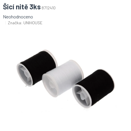
Šicí nitě 3ks
8712410
Průměrné
Neohodnoceno
hodnocení
Značka:
UNIHOUSE
produktu
je
0,0
z
5
hvězdiček.