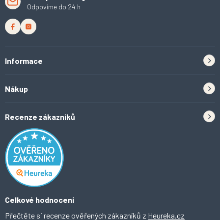
Odpovíme do 24 h
Informace
Zpětný odběr elektrozařízení a baterií
Nákup
Kontakt
Doprava
Tipy do kuchyně
Recenze zákazníků
Odstoupení od smlouvy
Inspirace a trendy
Obchodní podmínky
Domácí vychytávky
Ochrana osobních údajů
O Ahomi
Celkové hodnocení
Přečtěte si recenze ověřených zákazníků z
Heureka.cz