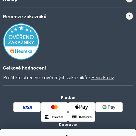
Kontakt
Doprava
Tipy do kuchyně
Recenze zákazníků
Odstoupení od smlouvy
Inspirace a trendy
Obchodní podmínky
Domácí vychytávky
Ochrana osobních údajů
O Ahomi
Celkové hodnocení
Přečtěte si recenze ověřených zákazníků z
Heureka.cz
Platba:
Doprava: