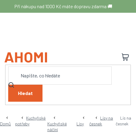
Přejít
Při nákupu nad 1000 Kč máte dopravu zdarma 🚚
na
obsah
N
K
Hledat
Kuchyňské
Lisy na
Lis na
Domů
potřeby
Kuchyňské
Lisy
česnek
česnek
náčiní