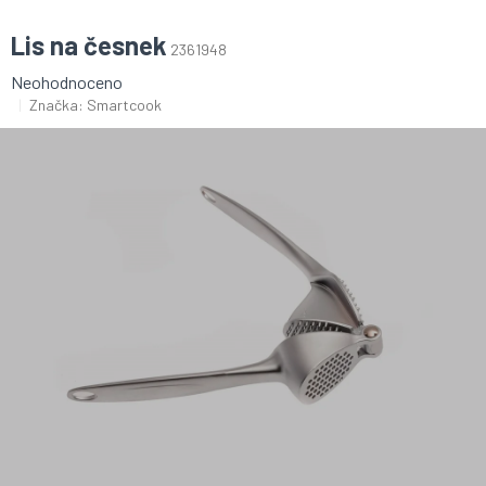
Lis na česnek
2361948
Průměrné
Neohodnoceno
hodnocení
Značka:
Smartcook
produktu
je
0,0
z
5
hvězdiček.