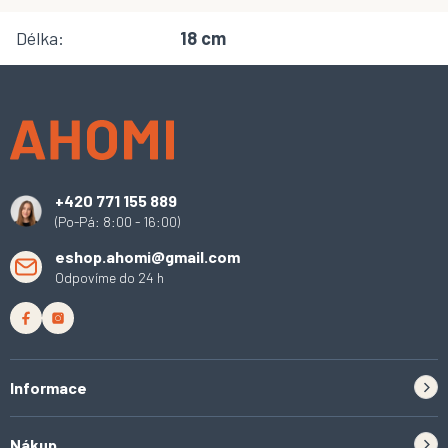
Délka
:
18 cm
Z
á
p
a
t
í
+420 771 155 889
(Po-Pá: 8:00 - 16:00)
eshop.ahomi@gmail.com
Odpovíme do 24 h
Informace
Zpětný odběr elektrozařízení a baterií
Nákup