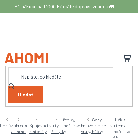
Přejít
Při nákupu nad 1000 Kč máte dopravu zdarma 🚚
na
obsah
N
K
Hledat
Hřebíky,
Sady
Hák s
Domů
Zahrada
Spojovací
vruty, hmoždinky,
hmoždinek se
vrutem a
a nářadí
materiály
příchytky
vruty, háčky
hmoždinkou
26 ks