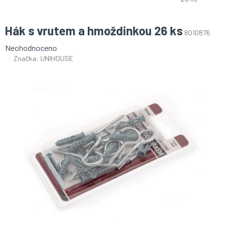
Hák s vrutem a hmoždinkou 26 ks
8010876
Průměrné
Neohodnoceno
hodnocení
Značka:
UNIHOUSE
produktu
je
0,0
z
5
hvězdiček.