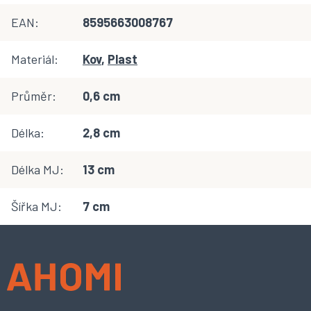
EAN
:
8595663008767
Materiál
:
Kov
,
Plast
Průměr
:
0,6 cm
Délka
:
2,8 cm
Délka MJ
:
13 cm
Šířka MJ
:
7 cm
Z
á
p
a
t
í