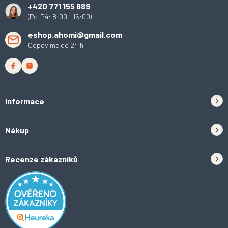
+420 771 155 889
(Po-Pá: 8:00 - 16:00)
eshop.ahomi@gmail.com
Odpovíme do 24 h
Informace
Zpětný odběr elektrozařízení a baterií
Nákup
Kontakt
Doprava
Tipy do kuchyně
Recenze zákazníků
Odstoupení od smlouvy
Inspirace a trendy
Obchodní podmínky
Domácí vychytávky
Ochrana osobních údajů
O Ahomi