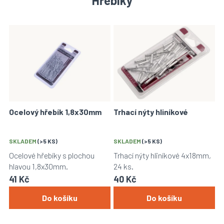
Hřebíky
V
ý
p
i
s
p
r
o
Ocelový hřebík 1,8x30mm
Trhací nýty hliníkové
d
u
k
SKLADEM
(>5 KS)
SKLADEM
(>5 KS)
t
Ocelové hřebíky s plochou
Trhací nýty hliníkové 4x18mm,
ů
hlavou 1,8x30mm.
24 ks.
41 Kč
40 Kč
Do košíku
Do košíku