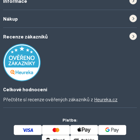
Informace
Zpětný odběr elektrozařízení a baterií
Nákup
Kontakt
Doprava
Tipy do kuchyně
Recenze zákazníků
Odstoupení od smlouvy
Inspirace a trendy
Obchodní podmínky
Domácí vychytávky
Ochrana osobních údajů
O Ahomi
Celkové hodnocení
Přečtěte si recenze ověřených zákazníků z
Heureka.cz
Platba: