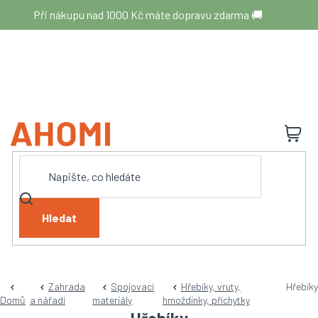
Přejít
Při nákupu nad 1000 Kč máte dopravu zdarma 🚚
na
obsah
N
K
Hledat
Zahrada
Spojovací
Hřebíky, vruty,
Hřebíky
Domů
a nářadí
materiály
hmoždinky, příchytky