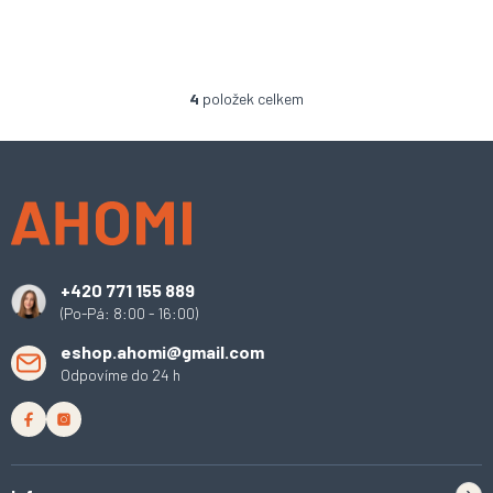
4
položek celkem
O
v
l
Z
á
á
d
p
a
a
c
t
í
í
p
+420 771 155 889
r
(Po-Pá: 8:00 - 16:00)
v
k
eshop.ahomi@gmail.com
y
Odpovíme do 24 h
v
ý
p
i
s
u