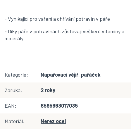
- Vynikající pro vaření a ohřívání potravin v páře
- Díky páře v potravinách zůstavají veškeré vitamíny a
minerály
Kategorie
:
Napařovací vějíř, pařáček
Záruka
:
2 roky
EAN
:
8595663017035
Materiál
:
Nerez ocel