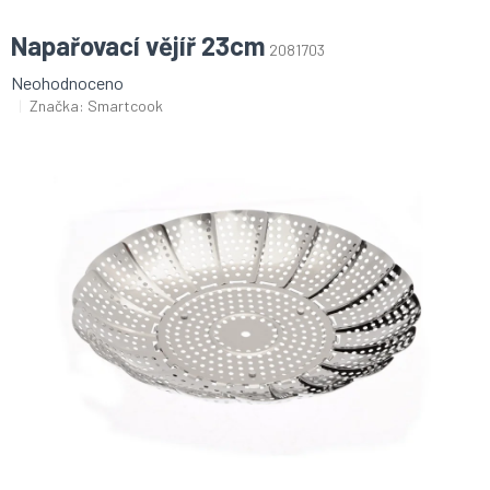
Napařovací vějíř 23cm
2081703
Průměrné
Neohodnoceno
hodnocení
Značka:
Smartcook
produktu
je
0,0
z
5
hvězdiček.