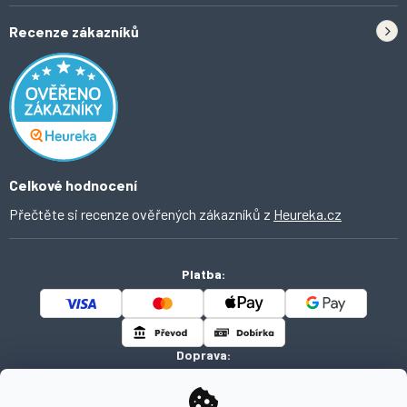
Doprava
Tipy do kuchyně
Recenze zákazníků
Odstoupení od smlouvy
Inspirace a trendy
Obchodní podmínky
Domácí vychytávky
Ochrana osobních údajů
O Ahomi
Celkové hodnocení
Přečtěte si recenze ověřených zákazníků z
Heureka.cz
Platba:
Doprava: