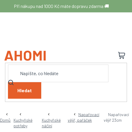
Přejít
Při nákupu nad 1000 Kč máte dopravu zdarma 🚚
na
obsah
N
K
Hledat
Napařovací
Napařovací
Domů
Kuchyňské
Kuchyňské
vějíř, pařáček
vějíř 23cm
potřeby
náčiní