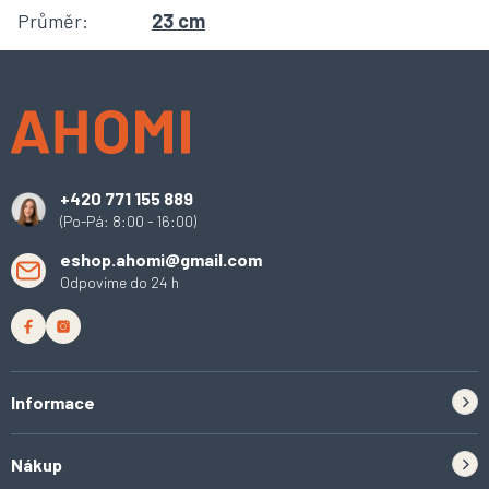
Průměr
:
23 cm
Z
á
p
a
t
í
+420 771 155 889
(Po-Pá: 8:00 - 16:00)
eshop.ahomi@gmail.com
Odpovíme do 24 h
Informace
Zpětný odběr elektrozařízení a baterií
Nákup
Kontakt