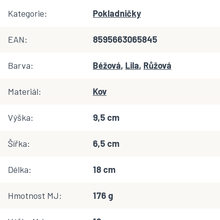
Kategorie
:
Pokladničky
EAN
:
8595663065845
Barva
:
Béžová
,
Lila
,
Růžová
Materiál
:
Kov
Výška
:
9,5 cm
Šířka
:
6,5 cm
Délka
:
18 cm
Hmotnost MJ
:
176 g