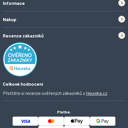
Informace
Zpětný odběr elektrozařízení a baterií
Nákup
Kontakt
Doprava
Tipy do kuchyně
Recenze zákazníků
Odstoupení od smlouvy
Inspirace a trendy
Obchodní podmínky
Domácí vychytávky
Ochrana osobních údajů
O Ahomi
Celkové hodnocení
Přečtěte si recenze ověřených zákazníků z
Heureka.cz
Platba: