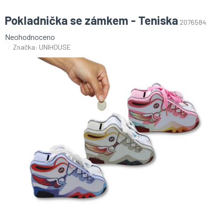
Pokladnička se zámkem - Teniska
2076584
Průměrné
Neohodnoceno
hodnocení
Značka:
UNIHOUSE
produktu
je
0,0
z
5
hvězdiček.