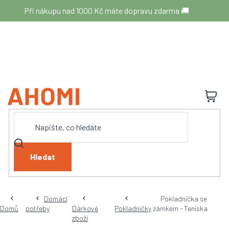
Přejít
Při nákupu nad 1000 Kč máte dopravu zdarma 🚚
na
obsah
N
K
Hledat
Domácí
Pokladnička se
Domů
potřeby
Dárkové
Pokladničky
zámkem - Teniska
zboží