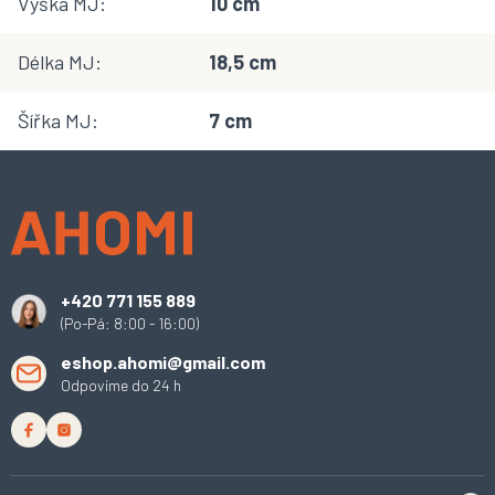
Výška MJ
:
10 cm
Délka MJ
:
18,5 cm
Šířka MJ
:
7 cm
Z
á
p
a
t
í
+420 771 155 889
(Po-Pá: 8:00 - 16:00)
eshop.ahomi@gmail.com
Odpovíme do 24 h