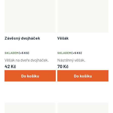
Závěsný dvojháček
Věšák
SKLADEM
(>5 KS)
SKLADEM
(>5 KS)
Věšák na dveře dvojháček.
Nástěnný věšák.
42 Kč
70 Kč
Do košíku
Do košíku