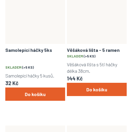
Samolepící háčky 5ks
Věšáková lišta - 5 ramen
Průměrné
SKLADEM
(>5 KS)
hodnocení
Věšáková lišta s 5ti háčky
SKLADEM
(>5 KS)
produktu
délka 38cm.
je
Samolepící háčky 5 kusů.
144 Kč
5,0
32 Kč
z
Do košíku
5
Do košíku
hvězdiček.