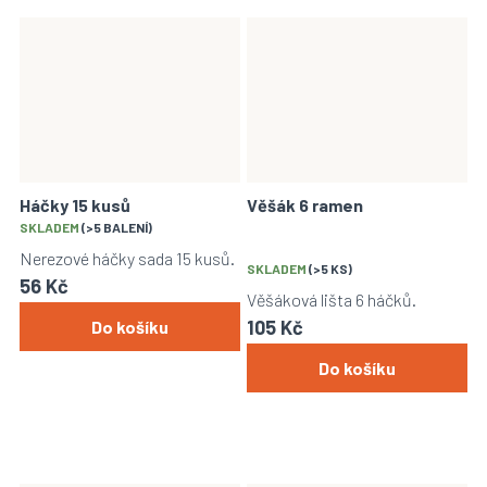
Háčky 15 kusů
Věšák 6 ramen
Průměrné
SKLADEM
(>5 BALENÍ)
hodnocení
Nerezové háčky sada 15 kusů.
produktu
SKLADEM
(>5 KS)
56 Kč
je
Věšáková lišta 6 háčků.
4,7
105 Kč
Do košíku
z
5
Do košíku
hvězdiček.