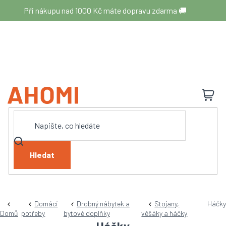
Přejít
Při nákupu nad 1000 Kč máte dopravu zdarma 🚚
na
obsah
N
K
Hledat
Domácí
Drobný nábytek a
Stojany,
Háčky
Domů
potřeby
bytové doplňky
věšáky a háčky