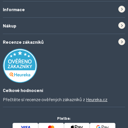
Informace
Zpětný odběr elektrozařízení a baterií
Nákup
Kontakt
Doprava
Tipy do kuchyně
Recenze zákazníků
Odstoupení od smlouvy
Inspirace a trendy
Obchodní podmínky
Domácí vychytávky
Ochrana osobních údajů
O Ahomi
Celkové hodnocení
Přečtěte si recenze ověřených zákazníků z
Heureka.cz
Platba: