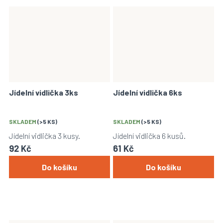
Jídelní vidlička 3ks
Jídelní vidlička 6ks
SKLADEM
(>5 KS)
SKLADEM
(>5 KS)
Jídelní vidlička 3 kusy.
Jídelní vidlička 6 kusů.
92 Kč
61 Kč
Do košíku
Do košíku