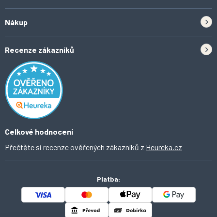
Zpětný odběr elektrozařízení a baterií
Nákup
Kontakt
Doprava
Tipy do kuchyně
Recenze zákazníků
Odstoupení od smlouvy
Inspirace a trendy
Obchodní podmínky
Domácí vychytávky
Ochrana osobních údajů
O Ahomi
Celkové hodnocení
Přečtěte si recenze ověřených zákazníků z
Heureka.cz
Platba: