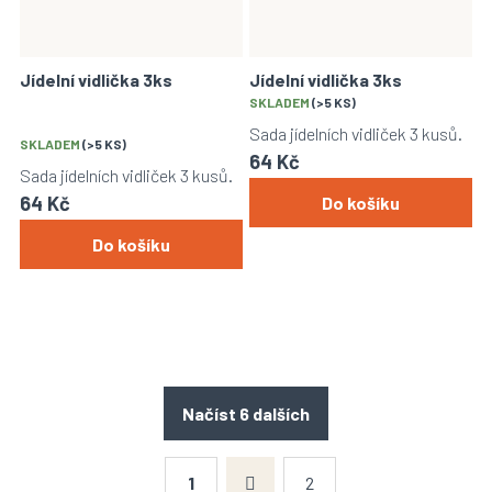
Jídelní vidlička 3ks
Jídelní vidlička 3ks
Průměrné
SKLADEM
(>5 KS)
hodnocení
Sada jídelních vidliček 3 kusů.
SKLADEM
(>5 KS)
produktu
64 Kč
je
Sada jídelních vidliček 3 kusů.
5,0
64 Kč
Do košíku
z
5
Do košíku
hvězdiček.
Načíst 6 dalších
S
t
1
2
r