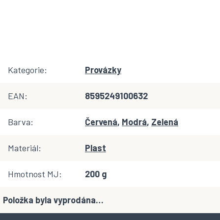
Kategorie
:
Provázky
EAN
:
8595249100632
Barva
:
Červená
,
Modrá
,
Zelená
Materiál
:
Plast
Hmotnost MJ
:
200 g
Položka byla vyprodána…
Z