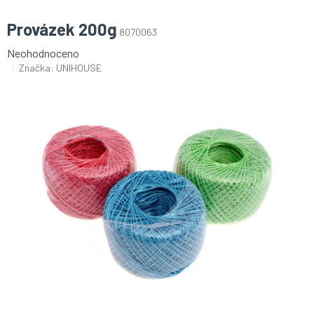
Provázek 200g
8070063
Průměrné
Neohodnoceno
hodnocení
Značka:
UNIHOUSE
produktu
je
0,0
z
5
hvězdiček.