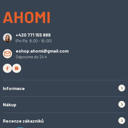
á
p
a
t
í
+420 771 155 889
(Po-Pá: 8:00 - 16:00)
eshop.ahomi@gmail.com
Odpovíme do 24 h
Informace
Zpětný odběr elektrozařízení a baterií
Nákup
Kontakt
Doprava
Tipy do kuchyně
Recenze zákazníků
Odstoupení od smlouvy