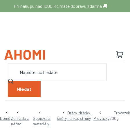
Přejít
Při nákupu nad 1000 Kč máte dopravu zdarma 🚚
na
obsah
N
K
Hledat
Dráty, drátky,
Provázek
Domů
Zahrada a
Spojovací
šňůry, lanko, struny
Provázky
200g
nářadí
materiály