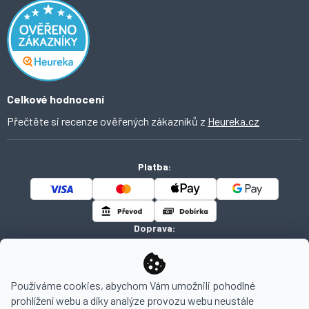
Inspirace a trendy
Obchodní podmínky
Domácí vychytávky
Ochrana osobních údajů
O Ahomi
Celkové hodnocení
Přečtěte si recenze ověřených zákazníků z
Heureka.cz
Platba:
Doprava:
Používáme cookies, abychom Vám umožnili pohodlné
prohlížení webu a díky analýze provozu webu neustále
Copyright 2026
AHOMI
. Všechna práva vyhrazena.