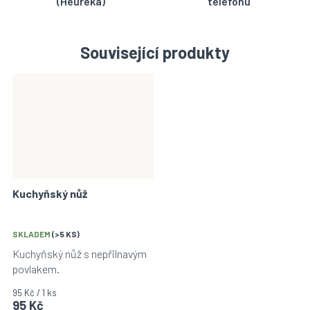
(Heuréka)
telefonu
Související produkty
Kuchyňský nůž
SKLADEM
(>5 KS)
Kuchyňský nůž s nepřilnavým
povlakem.
Měrná
95 Kč / 1 ks
95 Kč
cena: