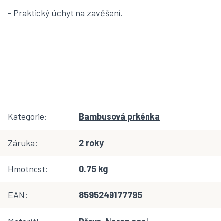
- Praktický úchyt na zavěšení.
Kategorie
:
Bambusová prkénka
Záruka
:
2 roky
Hmotnost
:
0.75 kg
EAN
:
8595249177795