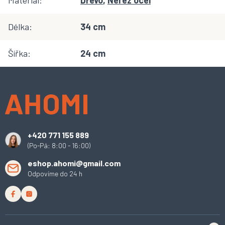
Materiál
:
Dřevo
,
Nerez ocel
Délka
:
34 cm
Šířka
:
24 cm
Z
á
p
a
t
í
+420 771 155 889
(Po-Pá: 8:00 - 16:00)
eshop.ahomi@gmail.com
Odpovíme do 24 h