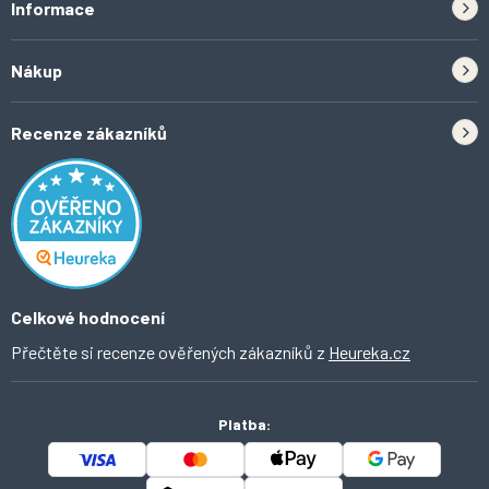
Informace
Zpětný odběr elektrozařízení a baterií
Nákup
Kontakt
Doprava
Tipy do kuchyně
Recenze zákazníků
Odstoupení od smlouvy
Inspirace a trendy
Obchodní podmínky
Domácí vychytávky
Ochrana osobních údajů
O Ahomi
Celkové hodnocení
Přečtěte si recenze ověřených zákazníků z
Heureka.cz
Platba: