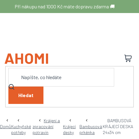
Přejít
Při nákupu nad 1000 Kč máte dopravu zdarma 🚚
na
obsah
N
K
Hledat
Krájení a
BAMBUSOVÁ
Domů
Kuchyňské
zpracování
Krájecí
Bambusová
KRÁJECÍ DESKA
potřeby
potravin
desky
prkénka
24x34 cm