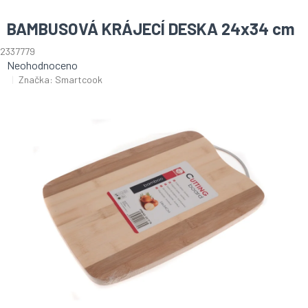
BAMBUSOVÁ KRÁJECÍ DESKA 24x34 cm
2337779
Průměrné
Neohodnoceno
hodnocení
Značka:
Smartcook
produktu
je
0,0
z
5
hvězdiček.