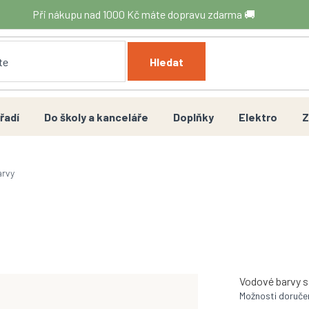
Při nákupu nad 1000 Kč máte dopravu zdarma 🚚
Hledat
řadí
Do školy a kanceláře
Doplňky
Elektro
Z
arvy
Vodové barvy s 
Možnosti doruče