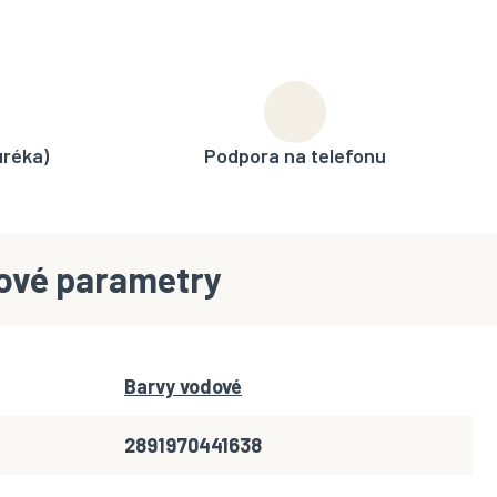
uréka)
Podpora na telefonu
ové parametry
Barvy vodové
2891970441638