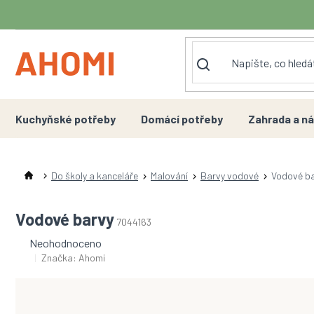
Přejít
na
obsah
Kuchyňské potřeby
Domácí potřeby
Zahrada a ná
Do školy a kanceláře
Malování
Barvy vodové
Vodové b
Vodové barvy
7044163
Průměrné
Neohodnoceno
hodnocení
Značka:
Ahomi
produktu
je
0,0
z