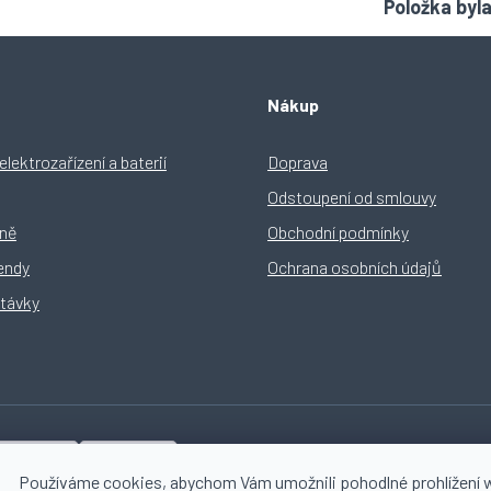
Položka by
Nákup
lektrozařízení a baterií
Doprava
Odstoupení od smlouvy
yně
Obchodní podmínky
rendy
Ochrana osobních údajů
távky
Používáme cookies, abychom Vám umožnili pohodlné prohlížení 