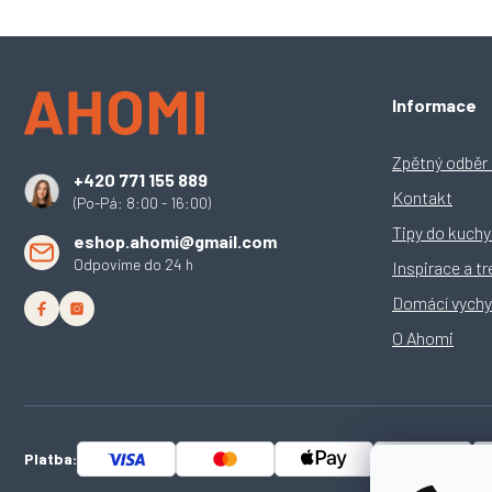
Z
Informace
á
p
a
Zpětný odběr e
+420 771 155 889
t
Kontakt
(Po-Pá: 8:00 - 16:00)
í
Tipy do kuch
eshop.ahomi@gmail.com
Odpovíme do 24 h
Inspirace a t
Domácí vychy
O Ahomi
Platba: