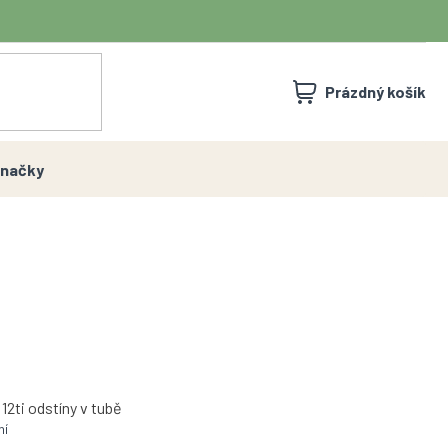
NÁKUPNÍ
Prázdný košík
KOŠÍK
načky
12ti odstíny v tubě
ní