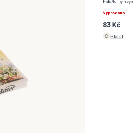
Položka byla v
Vyprodáno
83 Kč
Hlídat