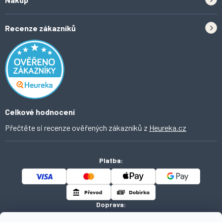
Kontakt
Doprava
Tipy do kuchyně
Recenze zákazníků
Odstoupení od smlouvy
Inspirace a trendy
Obchodní podmínky
Domácí vychytávky
Ochrana osobních údajů
O Ahomi
Celkové hodnocení
Přečtěte si recenze ověřených zákazníků z
Heureka.cz
Platba:
Doprava: