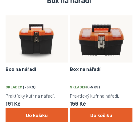
Box na nářadí
V
ý
p
i
s
p
r
o
Box na nářadí
Box na nářadí
d
u
k
SKLADEM
(>5 KS)
SKLADEM
(>5 KS)
t
Praktický kufr na nářadí.
Praktický kufr na nářadí.
ů
191 Kč
156 Kč
Do košíku
Do košíku