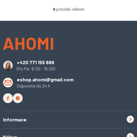
9
položek celkem
O
v
l
Z
á
á
d
p
a
a
c
t
í
í
p
+420 771 155 889
r
(Po-Pá: 8:00 - 16:00)
v
k
eshop.ahomi@gmail.com
y
Odpovíme do 24 h
v
ý
p
i
s
u
Informace
Zpětný odběr elektrozařízení a baterií
Nákup