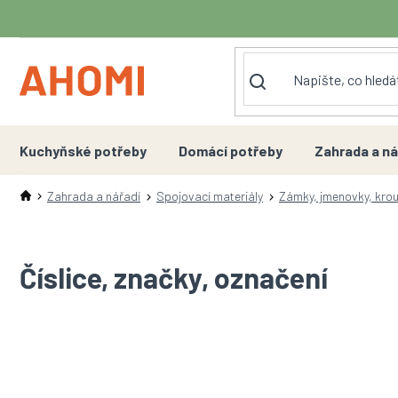
Přejít
na
obsah
Kuchyňské potřeby
Domácí potřeby
Zahrada a ná
Zahrada a nářadí
Spojovací materiály
Zámky, jmenovky, krou
Číslice, značky, označení