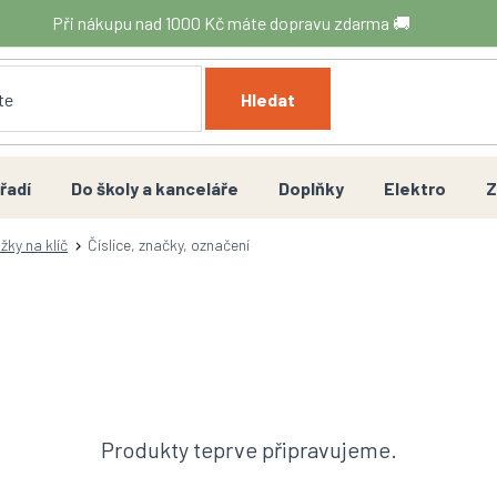
Při nákupu nad 1000 Kč máte dopravu zdarma 🚚
Hledat
řadí
Do školy a kanceláře
Doplňky
Elektro
Z
žky na klíč
Číslice, značky, označení
Produkty teprve připravujeme.