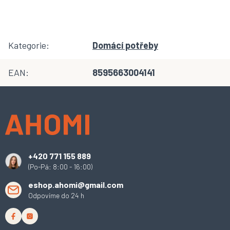
Kategorie
:
Domácí potřeby
EAN
:
8595663004141
Z
á
p
a
t
í
+420 771 155 889
(Po-Pá: 8:00 - 16:00)
eshop.ahomi@gmail.com
Odpovíme do 24 h