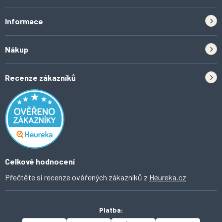
Informace
Zpětný odběr elektrozařízení a baterií
Nákup
Kontakt
Doprava
Tipy do kuchyně
Recenze zákazníků
Odstoupení od smlouvy
Inspirace a trendy
Obchodní podmínky
Domácí vychytávky
Ochrana osobních údajů
O Ahomi
Celkové hodnocení
Přečtěte si recenze ověřených zákazníků z
Heureka.cz
Platba: