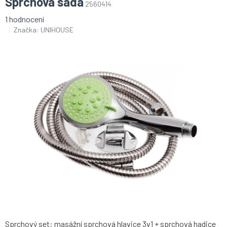
Sprchová sada
2560414
Průměrné
1 hodnocení
hodnocení
Značka:
UNIHOUSE
produktu
je
5,0
z
5
hvězdiček.
Sprchový set: masážní sprchová hlavice 3v1 + sprchová hadice