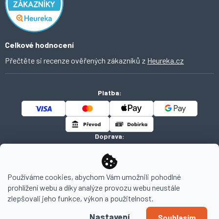
Ochrana osobních údajů
O Ahomi
Celkové hodnocení
Přečtěte si recenze ověřených zákazníků z
Heureka.cz
Platba:
Doprava:
Používáme cookies, abychom Vám umožnili pohodlné
prohlížení webu a díky analýze provozu webu neustále
Copyright 2026
AHOMI
. Všechna práva vyhrazena.
zlepšovali jeho funkce, výkon a použitelnost.
Nastavení
Souhlasím