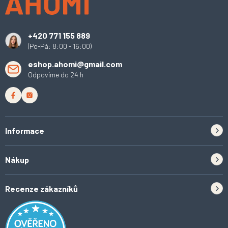
a
t
í
+420 771 155 889
(Po-Pá: 8:00 - 16:00)
eshop.ahomi@gmail.com
Odpovíme do 24 h
Informace
Zpětný odběr elektrozařízení a baterií
Nákup
Kontakt
Doprava
Tipy do kuchyně
Recenze zákazníků
Odstoupení od smlouvy
Inspirace a trendy
Obchodní podmínky
Domácí vychytávky