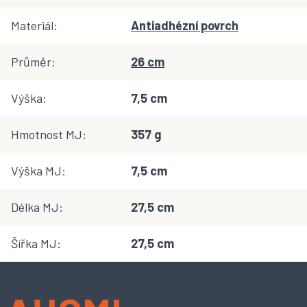
Materiál
:
Antiadhézní povrch
Průměr
:
26 cm
Výška
:
7,5 cm
Hmotnost MJ
:
357 g
Výška MJ
:
7,5 cm
Délka MJ
:
27,5 cm
Šířka MJ
:
27,5 cm
Z
á
p