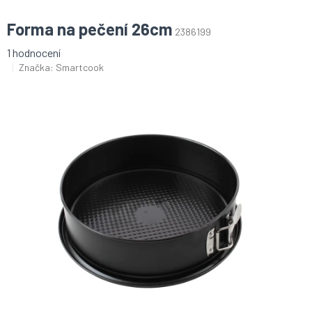
Forma na pečení 26cm
2386199
Průměrné
1 hodnocení
hodnocení
Značka:
Smartcook
produktu
je
5,0
z
5
hvězdiček.