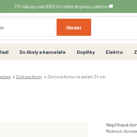
Při nákupu nad 1000 Kč máte dopravu zdarma 🚚
Hledat
řadí
Do školy a kanceláře
Doplňky
Elektro
Z
pečení
Dortové formy
Dortová forma na pečení 24 cm
Nepřilnavá for
Možnosti doruče