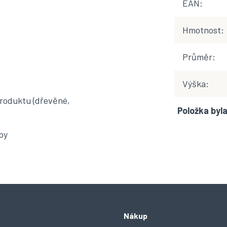
EAN
:
Hmotnost
:
Průměr
:
Výška
:
produktu (dřevěné,
Položka by
by
Nákup