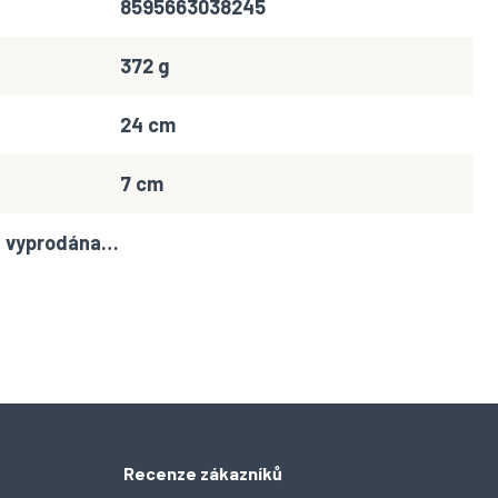
8595663038245
372 g
24 cm
7 cm
la vyprodána…
Recenze zákazníků