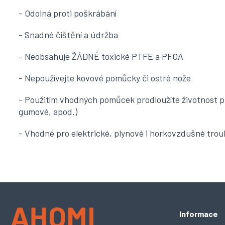
- Odolná proti poškrábání
- Snadné čištění a údržba
- Neobsahuje ŽÁDNÉ toxické PTFE a PFOA
- Nepoužívejte kovové pomůcky či ostré nože
- Použitím vhodných pomůcek prodloužíte životnost 
gumové, apod.)
- Vhodné pro elektrické, plynové i horkovzdušné trou
Z
Informace
á