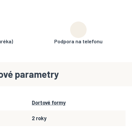
uréka)
Podpora na telefonu
ové parametry
Dortové formy
2 roky