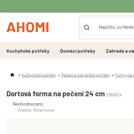
Přejít
na
obsah
Kuchyňské potřeby
Domácí potřeby
Zahrada a ná
Kuchyňské potřeby
Pečení a cukrářské potřeby
Formy na 
Dortová forma na pečení 24 cm
2383824
Průměrné
Neohodnoceno
hodnocení
Značka:
Smartcook
produktu
je
0,0
z