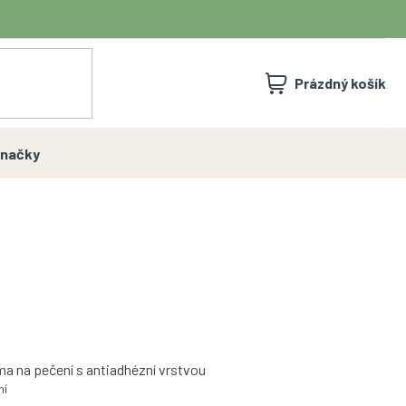
NÁKUPNÍ
Prázdný košík
KOŠÍK
načky
ma na pečení s antiadhézní vrstvou
ní