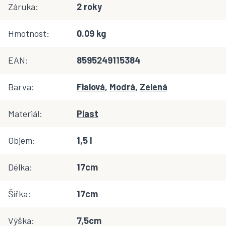
Záruka
:
2 roky
Hmotnost
:
0.09 kg
EAN
:
8595249115384
Barva
:
Fialová
,
Modrá
,
Zelená
Materiál
:
Plast
Objem
:
1,5 l
Délka
:
17cm
Šířka
:
17cm
Výška
:
7,5cm