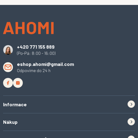
Z
á
p
a
t
í
+420 771 155 889
(Po-Pá: 8:00 - 16:00)
eshop.ahomi@gmail.com
Odpovíme do 24 h
Informace
Zpětný odběr elektrozařízení a baterií
Nákup
Kontakt
Doprava
Tipy do kuchyně