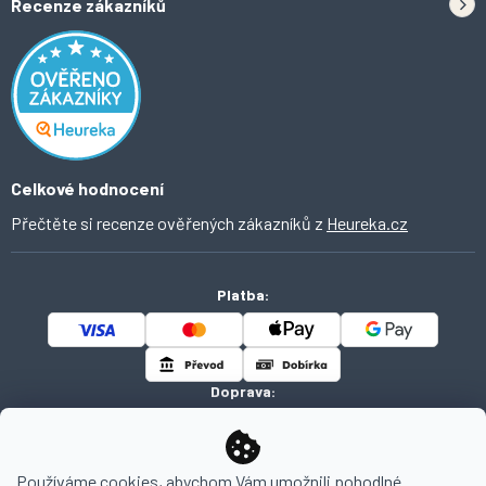
Recenze zákazníků
Odstoupení od smlouvy
Inspirace a trendy
Obchodní podmínky
Domácí vychytávky
Ochrana osobních údajů
O Ahomi
Celkové hodnocení
Přečtěte si recenze ověřených zákazníků z
Heureka.cz
Platba:
Doprava:
Používáme cookies, abychom Vám umožnili pohodlné