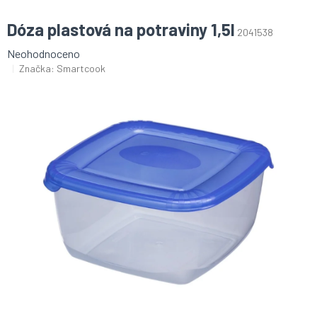
Dóza plastová na potraviny 1,5l
2041538
Průměrné
Neohodnoceno
hodnocení
Značka:
Smartcook
produktu
je
0,0
z
5
hvězdiček.