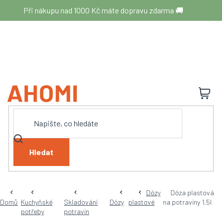
Přejít
Při nákupu nad 1000 Kč máte dopravu zdarma 🚚
na
obsah
N
K
Hledat
Dózy
Dóza plastová
Domů
Kuchyňské
Skladování
Dózy
plastové
na potraviny 1,5l
potřeby
potravin