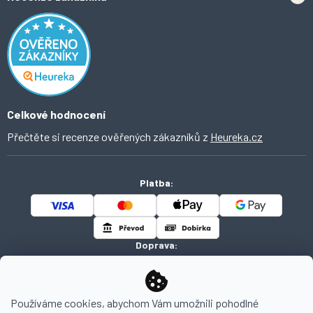
Odstoupení od smlouvy
Inspirace a trendy
Obchodní podmínky
Domácí vychytávky
Ochrana osobních údajů
O Ahomi
Celkové hodnocení
Přečtěte si recenze ověřených zákazníků z
Heureka.cz
Platba:
Doprava:
Používáme cookies, abychom Vám umožnili pohodlné