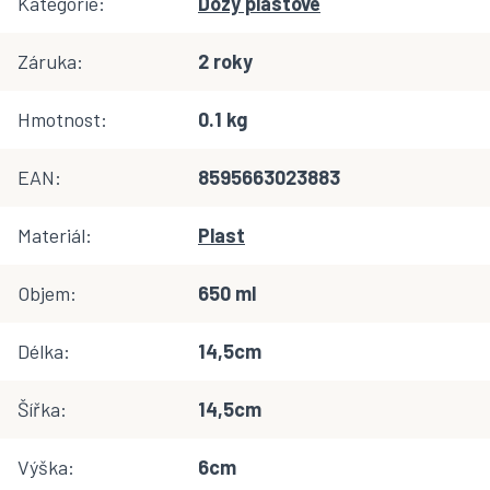
Kategorie
:
Dózy plastové
Záruka
:
2 roky
Hmotnost
:
0.1 kg
EAN
:
8595663023883
Materiál
:
Plast
Objem
:
650 ml
Délka
:
14,5cm
Šířka
:
14,5cm
Výška
:
6cm