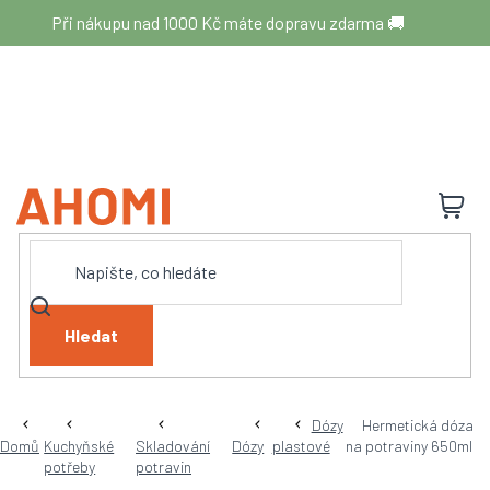
Přejít
Při nákupu nad 1000 Kč máte dopravu zdarma 🚚
na
obsah
N
K
Hledat
Dózy
Hermetická dóza
Domů
Kuchyňské
Skladování
Dózy
plastové
na potraviny 650ml
potřeby
potravin