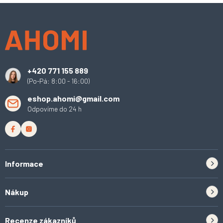
Z
á
p
a
t
í
+420 771 155 889
(Po-Pá: 8:00 - 16:00)
eshop.ahomi@gmail.com
Odpovíme do 24 h
Informace
Zpětný odběr elektrozařízení a baterií
Nákup
Kontakt
Doprava
Tipy do kuchyně
Recenze zákazníků