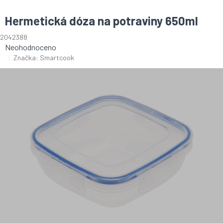
Hermetická dóza na potraviny 650ml
2042388
Průměrné
Neohodnoceno
hodnocení
Značka:
Smartcook
produktu
je
0,0
z
5
hvězdiček.