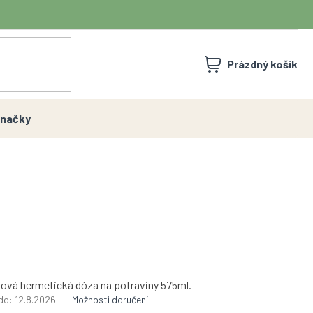
NÁKUPNÍ
Prázdný košík
KOŠÍK
načky
tová hermetická dóza na potraviny 575ml.
do:
12.8.2026
Možnosti doručení