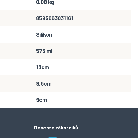
0.08 kg
8595663031161
Silikon
575 ml
13cm
9,5cm
9cm
Recenze zákazníků