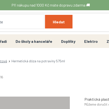
Při nákupu nad 1000 Kč máte dopravu zdarma 🚚
Hledat
řadí
Do školy a kanceláře
Doplňky
Elektro
Z
stové
Hermetická dóza na potraviny 575ml
16
Praktická plas
Můžeme doručit 