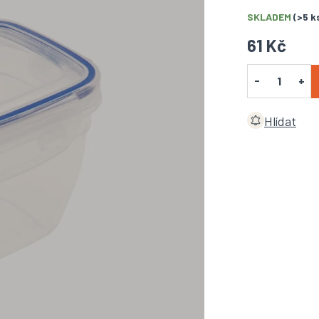
SKLADEM
(>5 k
61 Kč
Hlídat