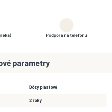
uréka)
Podpora na telefonu
ové parametry
Dózy plastové
2 roky