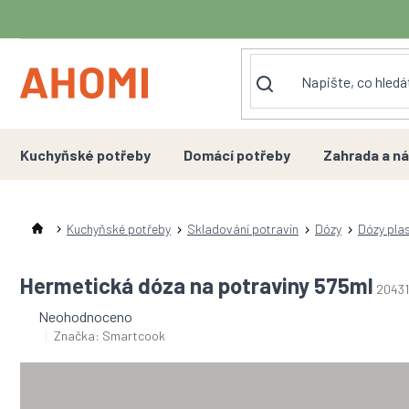
Přejít
na
obsah
Kuchyňské potřeby
Domácí potřeby
Zahrada a ná
Kuchyňské potřeby
Skladování potravin
Dózy
Dózy pla
Hermetická dóza na potraviny 575ml
20431
Průměrné
Neohodnoceno
hodnocení
Značka:
Smartcook
produktu
je
0,0
z