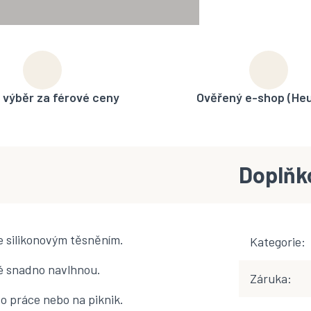
 výběr za férové ceny
Ověřený e-shop (He
Doplňk
e silikonovým těsněním.
Kategorie
:
ré snadno navlhnou.
Záruka
:
o práce nebo na piknik.