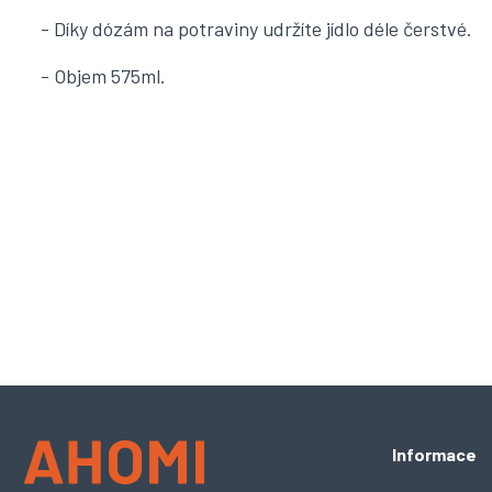
- Díky dózám na potraviny udržíte jídlo déle čerstvé.
- Objem 575ml.
Z
Informace
á
p