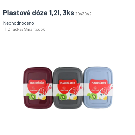
Plastová dóza 1,2l, 3ks
2043942
Průměrné
Neohodnoceno
hodnocení
Značka:
Smartcook
produktu
je
0,0
z
5
hvězdiček.