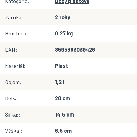
Kategorie
:
Dózy plastové
Záruka
:
2 roky
Hmotnost
:
0.27 kg
EAN
:
8595663039426
Materiál
:
Plast
Objem
:
1,2 l
Délka:
:
20 cm
Šířka:
:
14,5 cm
Výška:
:
6,5 cm