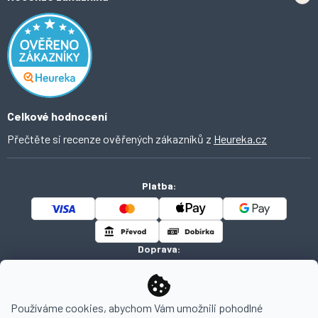
Odstoupení od smlouvy
Inspirace a trendy
Obchodní podmínky
Domácí vychytávky
Ochrana osobních údajů
O Ahomi
Celkové hodnocení
Přečtěte si recenze ověřených zákazníků z
Heureka.cz
Platba:
Doprava:
Používáme cookies, abychom Vám umožnili pohodlné