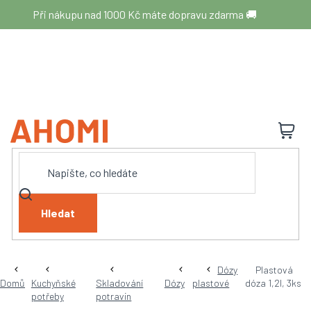
Přejít
Při nákupu nad 1000 Kč máte dopravu zdarma 🚚
na
obsah
N
K
Hledat
Dózy
Plastová
Domů
Kuchyňské
Skladování
Dózy
plastové
dóza 1,2l, 3ks
potřeby
potravin