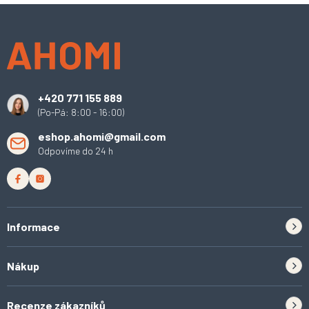
Z
á
p
a
t
í
+420 771 155 889
(Po-Pá: 8:00 - 16:00)
eshop.ahomi@gmail.com
Odpovíme do 24 h
Informace
Zpětný odběr elektrozařízení a baterií
Nákup
Kontakt
Doprava
Tipy do kuchyně
Recenze zákazníků