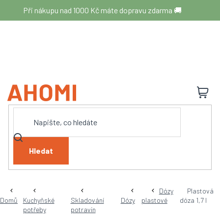
Přejít
Při nákupu nad 1000 Kč máte dopravu zdarma 🚚
na
obsah
N
K
Hledat
Dózy
Plastová
Domů
Kuchyňské
Skladování
Dózy
plastové
dóza 1,7 l
potřeby
potravin