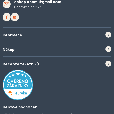
eshop.ahomi@gmail.com
Odpovíme do 24 h
Informace
Zpětný odběr elektrozařízení a baterií
Nákup
Kontakt
Doprava
Tipy do kuchyně
Recenze zákazníků
Odstoupení od smlouvy
Inspirace a trendy
Obchodní podmínky
Domácí vychytávky
Ochrana osobních údajů
O Ahomi
Celkové hodnocení