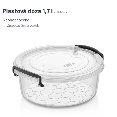
Plastová dóza 1,7 l
2044372
Průměrné
Neohodnoceno
hodnocení
Značka:
Smartcook
produktu
je
0,0
z
5
hvězdiček.