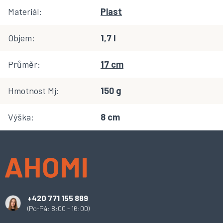
Materiál
:
Plast
Objem
:
1,7 l
Průměr
:
17 cm
Hmotnost Mj
:
150 g
Výška
:
8 cm
Z
á
p
a
t
í
+420 771 155 889
(Po-Pá: 8:00 - 16:00)