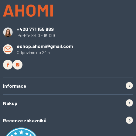
p
a
t
í
+420 771 155 889
(Po-Pá: 8:00 - 16:00)
eshop.ahomi@gmail.com
Odpovíme do 24 h
Informace
Zpětný odběr elektrozařízení a baterií
Nákup
Kontakt
Doprava
Tipy do kuchyně
Recenze zákazníků
Odstoupení od smlouvy
Inspirace a trendy
Obchodní podmínky