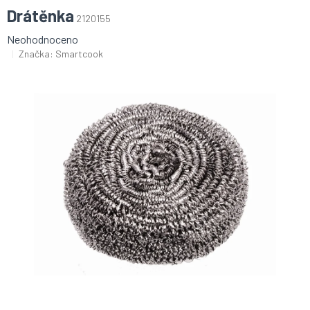
Drátěnka
2120155
Průměrné
Neohodnoceno
hodnocení
Značka:
Smartcook
produktu
je
0,0
z
5
hvězdiček.