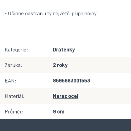
- Účinně odstraní i ty největší připáleniny
Kategorie
:
Drátěnky
Záruka
:
2 roky
EAN
:
8595663001553
Materiál
:
Nerez ocel
Průměr
:
9 cm
Z
á