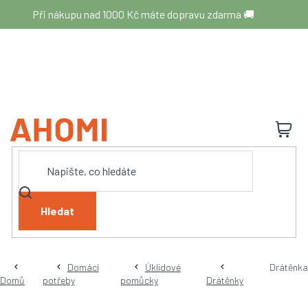
Přejít
Při nákupu nad 1000 Kč máte dopravu zdarma 🚚
na
obsah
N
K
Hledat
Domácí
Úklidové
Drátěnka
Domů
potřeby
pomůcky
Drátěnky