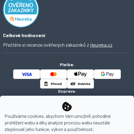
Domácí vychytávky
Ochrana osobních údajů
O Ahomi
Celkové hodnocení
Přečtěte si recenze ověřených zákazníků z
Heureka.cz
Platba:
Doprava:
Používáme cookies, abychom Vám umožnili pohodlné
prohlížení webu a díky analýze provozu webu neustále
Copyright 2026
AHOMI
. Všechna práva vyhrazena.
zlepšovali jeho funkce, výkon a použitelnost.